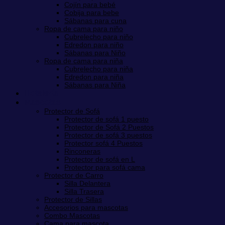
Cojín para bebé
Cobija para bebe
Sábanas para cuna
Ropa de cama para niño
Cubrelecho para niño
Edredon para niño
Sábanas para Niño
Ropa de cama para niña
Cubrelecho para niña
Edredon para niña
Sábanas para Niña
Hotelería
Mascotas
Protector de Sofá
Protector de sofá 1 puesto
Protector de Sofá 2 Puestos
Protector de sofá 3 puestos
Protector sofá 4 Puestos
Rinconeras
Protector de sofá en L
Protector para sofá cama
Protector de Carro
Silla Delantera
Silla Trasera
Protector de Sillas
Accesorios para mascotas
Combo Mascotas
Cama para mascota