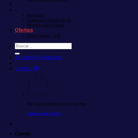
Combos
Colecciones
Navidad
Colección Oasis Floral
Regalo para Mamá
Ofertas
Imperfectos LILÉ
Buscar
por:
Acceder / Registrarse
Carrito /
$
0
No hay productos en el carrito.
Volver a la tienda
Carrito