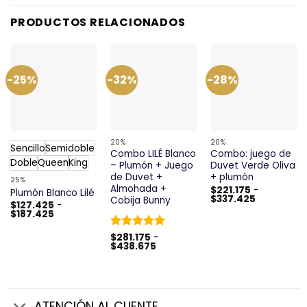
PRODUCTOS RELACIONADOS
-25%
-32%
-28%
20%
20%
Sencillo
Semidoble
Combo LILÉ Blanco
Combo: juego de
Doble
Queen
King
– Plumón + Juego
Duvet Verde Oliva
de Duvet +
+ plumón
25%
Almohada +
$
221.175
-
Plumón Blanco Lilé
Rango
$
337.425
Cobija Bunny
$
127.425
-
de
Rango
$
187.425
precios:
de
desde
precios:
$221.175
Valorado
$
281.175
-
desde
hasta
Rango
$
438.675
con
5
de 5
$127.425
$337.425
de
hasta
precios:
$187.425
desde
$281.175
hasta
$438.675
ATENCIÓN AL CLIENTE