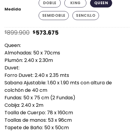
DOBLE
KING
QUEEN
Medida
SEMIDOBLE
SENCILLO
El
El
899.900
573.675
$
$
precio
precio
original
actual
Queen:
era:
es:
Almohadas: 50 x 70cms
$899.900.
$573.675.
Plumón: 2.40 x 2.30m
Duvet:
Forro Duvet: 2.40 x 2.35 mts
Sabana Ajustable: 1.60 x 1.90 mts con altura de
colchón de 40 cm
Fundas: 50 x 75 cm (2 Fundas)
Cobija: 2.40 x 2m
Toalla de Cuerpo: 78 x 160cm
Toallas de manos: 53 x 96cm
Tapete de Baño: 50 x 50cm