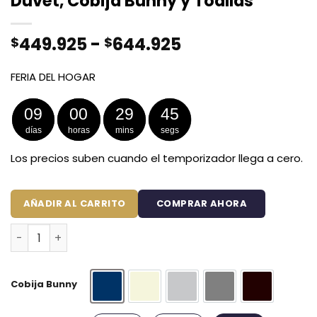
Duvet, Cobija Bunny y Toallas
Rango
449.925
-
644.925
$
$
de
precios:
FERIA DEL HOGAR
desde
$449.925
09
00
29
45
hasta
días
horas
mins
segs
$644.925
Los precios suben cuando el temporizador llega a cero.
AÑADIR AL CARRITO
COMPRAR AHORA
Combo Soltero 1000 Negro Premium - Protector Antiflui
Cobija Bunny
Azul Oscuro
Beige
Gris Claro
Gris Oscuro
Negro