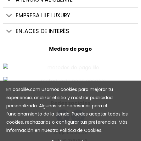
EMPRESA LILE LUXURY
ENLACES DE INTERÉS
Medios de pago
En casalile.com usamos cookies para mejorar tu
experiencia, analizar el sitio y mostrar publicidad
Redes sociales
personalizada. Algunas son necesarias para el
funcionamiento de la tienda. Puedes aceptar todas las
cookies, rechazarlas o configurar tus preferencias. Más
información en nuestra
Política de Cookies
.
Maguentex S.A.S
NIT: 901286369-8