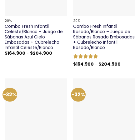
20%
20%
Combo Fresh Infantil
Combo Fresh Infantil
Celeste/Blanco – Juego de
Rosado/Blanco – Juego de
Sábanas Azul Cielo
Sábanas Rosado Embosadas
Embosadas + Cubrelecho
+ Cubrelecho Infantil
Infantil Celeste/Blanco
Rosado/Blanco
Rango
$
164.900
-
$
204.900
de
precios:
Rango
Valorado
$
164.900
-
$
204.900
desde
de
$164.900
con
5
de 5
precios:
hasta
desde
$204.900
$164.900
hasta
$204.90
-32%
-32%