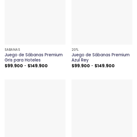
SÁBANAS
20%
Juego de Sábanas Premium
Juego de Sábanas Premium
Gris para Hoteles
Azul Rey
Rango
Rango
$
99.900
-
$
149.900
$
99.900
-
$
149.900
de
de
precios:
precios:
desde
desde
$99.900
$99.900
hasta
hasta
$149.900
$149.900