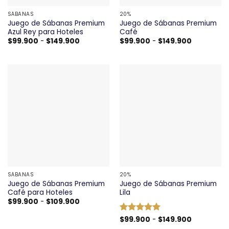
SÁBANAS
20%
Juego de Sábanas Premium
Juego de Sábanas Premium
Azul Rey para Hoteles
Café
Rango
Rango
$
99.900
-
$
149.900
$
99.900
-
$
149.900
de
de
precios:
precios:
desde
desde
$99.900
$99.900
hasta
hasta
$149.900
$149.900
SÁBANAS
20%
Juego de Sábanas Premium
Juego de Sábanas Premium
Café para Hoteles
Lila
Rango
$
99.900
-
$
109.900
de
precios:
Rango
Valorado
$
99.900
-
$
149.900
desde
de
$99.900
con
5
de 5