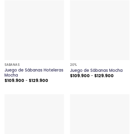
$109.900
$99.900
hasta
hasta
$149.900
$149.900
SÁBANAS
20%
Juego de Sábanas Hoteleras
Juego de Sábanas Mocha
Mocha
Rango
$
109.900
-
$
129.900
de
Rango
$
109.900
-
$
129.900
precios:
de
desde
precios:
$109.900
desde
hasta
$109.900
$129.900
hasta
$129.900