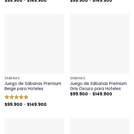
Rango
Rango
$
99.900
-
$
149.900
$
99.900
-
$
149.900
de
de
precios:
precios:
desde
desde
$99.900
$99.900
hasta
hasta
$149.900
$149.900
SÁBANAS
SÁBANAS
Juego de Sábanas Premium
Juego de Sábanas Premium
Beige para Hoteles
Gris Oscuro para Hoteles
Rango
$
99.900
-
$
149.900
de
precios:
Rango
Valorado
$
99.900
-
$
149.900
desde
de
con
5
de 5
$99.900
precios:
hasta
desde
$149.900
$99.900
hasta
$149.900