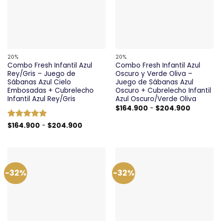
20%
20%
Combo Fresh Infantil Azul
Combo Fresh Infantil Azul
Rey/Gris – Juego de
Oscuro y Verde Oliva –
Sábanas Azul Cielo
Juego de Sábanas Azul
Embosadas + Cubrelecho
Oscuro + Cubrelecho Infantil
Infantil Azul Rey/Gris
Azul Oscuro/Verde Oliva
Rango
$
164.900
-
$
204.900
de
precios:
Rango
Valorado
$
164.900
-
$
204.900
desde
de
con
5
de 5
$164.900
precios:
hasta
desde
$204.90
$164.900
hasta
$204.900
-32%
-32%