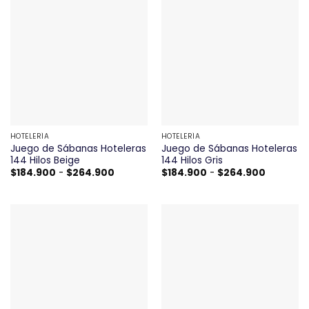
hasta
hasta
$389.900
$264.90
HOTELERÍA
HOTELERÍA
Juego de Sábanas Hoteleras
Juego de Sábanas Hoteleras
144 Hilos Beige
144 Hilos Gris
Rango
Rango
$
184.900
-
$
264.900
$
184.900
-
$
264.900
de
de
precios:
precios:
desde
desde
$184.900
$184.900
hasta
hasta
$264.900
$264.90