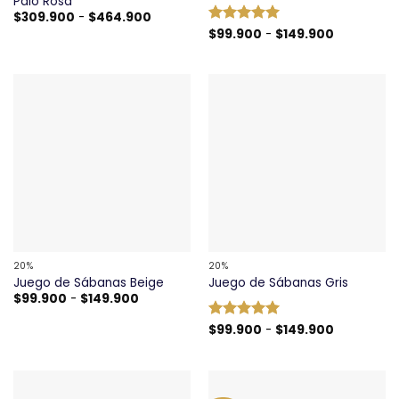
Palo Rosa
Rango
$
309.900
-
$
464.900
de
Rango
Valorado
$
99.900
-
$
149.900
precios:
de
con
5
de 5
desde
precios:
$309.900
desde
hasta
$99.900
$464.900
hasta
$149.900
20%
20%
Juego de Sábanas Beige
Juego de Sábanas Gris
Rango
$
99.900
-
$
149.900
de
precios:
Rango
Valorado
$
99.900
-
$
149.900
desde
de
$99.900
con
5
de 5
precios:
hasta
desde
$149.900
$99.900
hasta
$149.900