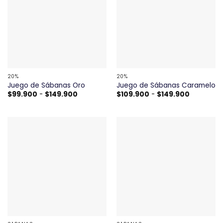
20%
20%
Juego de Sábanas Oro
Juego de Sábanas Caramelo
Rango
Rango
$
99.900
-
$
149.900
$
109.900
-
$
149.900
de
de
precios:
precios:
desde
desde
$99.900
$109.900
hasta
hasta
$149.900
$149.900