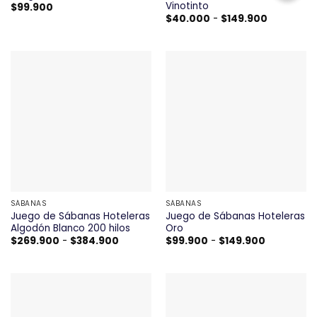
Vinotinto
$
99.900
Rango
$
40.000
-
$
149.900
de
precios:
desde
$40.000
hasta
$149.900
SÁBANAS
SÁBANAS
Juego de Sábanas Hoteleras
Juego de Sábanas Hoteleras
Algodón Blanco 200 hilos
Oro
Rango
Rango
$
269.900
-
$
384.900
$
99.900
-
$
149.900
de
de
precios:
precios:
desde
desde
$269.900
$99.900
hasta
hasta
$384.900
$149.900