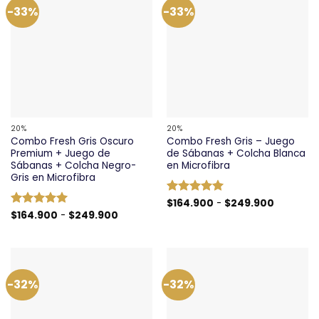
-33%
-33%
20%
20%
Combo Fresh Gris Oscuro
Combo Fresh Gris – Juego
Premium + Juego de
de Sábanas + Colcha Blanca
Sábanas + Colcha Negro-
en Microfibra
Gris en Microfibra
Rango
Valorado
$
164.900
-
$
249.900
de
Rango
con
5
de 5
Valorado
$
164.900
-
$
249.900
precios:
de
con
5
de 5
desde
precios:
$164.900
desde
hasta
$164.900
$249.90
hasta
$249.900
-32%
-32%