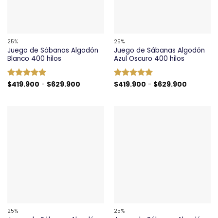
25%
25%
Juego de Sábanas Algodón
Juego de Sábanas Algodón
Blanco 400 hilos
Azul Oscuro 400 hilos
Rango
Rango
Valorado
$
419.900
-
$
629.900
Valorado
$
419.900
-
$
629.900
de
de
con
5
de 5
con
5
de 5
precios:
precios:
desde
desde
$419.900
$419.900
hasta
hasta
$629.900
$629.900
25%
25%