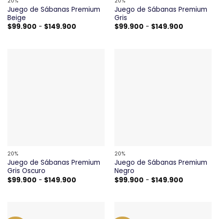
20%
20%
Juego de Sábanas Premium
Juego de Sábanas Premium
Beige
Gris
Rango
Rango
$
99.900
-
$
149.900
$
99.900
-
$
149.900
de
de
precios:
precios:
desde
desde
$99.900
$99.900
hasta
hasta
$149.900
$149.900
20%
20%
Juego de Sábanas Premium
Juego de Sábanas Premium
Gris Oscuro
Negro
Rango
Rango
$
99.900
-
$
149.900
$
99.900
-
$
149.900
de
de
precios:
precios:
desde
desde
$99.900
$99.900
hasta
hasta
$149.900
$149.900