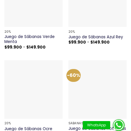
20%
20%
Juego de Sábanas Verde
Juego de Sábanas Azul Rey
Menta
Rango
$
99.900
-
$
149.900
de
Rango
$
99.900
-
$
149.900
precios:
de
desde
precios:
$99.900
desde
hasta
$99.900
$149.900
hasta
$149.900
-60%
20%
SÁBANAS
Juego de Sábanas Hoteleras
Juego de Sábanas Ocre