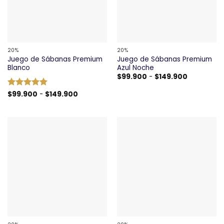
20%
20%
Juego de Sábanas Premium
Juego de Sábanas Premium
Blanco
Azul Noche
Rango
$
99.900
-
$
149.900
de
precios:
Rango
Valorado
$
99.900
-
$
149.900
desde
de
con
5
de 5
$99.900
precios:
hasta
desde
$149.900
$99.900
hasta
$149.900