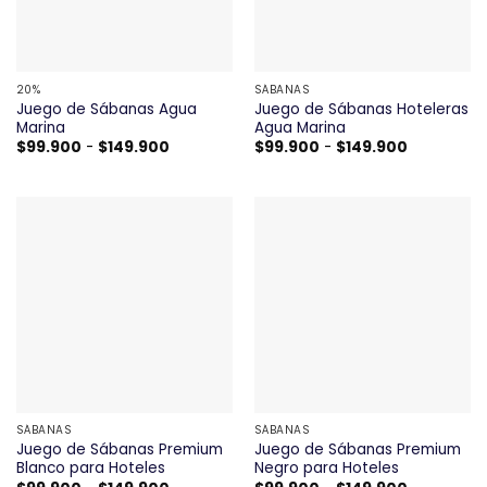
20%
SÁBANAS
Juego de Sábanas Agua
Juego de Sábanas Hoteleras
Marina
Agua Marina
Rango
Rango
$
99.900
-
$
149.900
$
99.900
-
$
149.900
de
de
precios:
precios:
desde
desde
$99.900
$99.900
hasta
hasta
$149.900
$149.900
SÁBANAS
SÁBANAS
Juego de Sábanas Premium
Juego de Sábanas Premium
Blanco para Hoteles
Negro para Hoteles