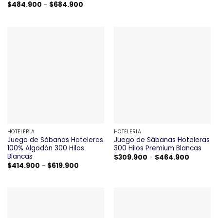
$619.900
Rango
$
484.900
-
$
684.900
de
precios:
desde
$484.900
hasta
$684.900
HOTELERÍA
HOTELERÍA
Juego de Sábanas Hoteleras
Juego de Sábanas Hoteleras
100% Algodón 300 Hilos
300 Hilos Premium Blancas
Blancas
Rango
$
309.900
-
$
464.900
de
Rango
$
414.900
-
$
619.900
precios:
de
desde
precios:
$309.90
desde
hasta
$414.900
$464.90
hasta
$619.900