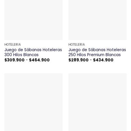
HOTELERÍA
HOTELERÍA
Juego de Sábanas Hoteleras
Juego de Sábanas Hoteleras
300 Hilos Blancas
250 Hilos Premium Blancas
Rango
Rango
$
309.900
-
$
464.900
$
289.900
-
$
434.900
de
de
precios:
precios:
desde
desde
$309.900
$289.90
hasta
hasta
$464.900
$434.90