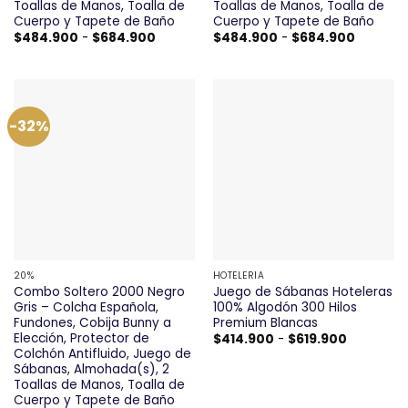
Toallas de Manos, Toalla de
Toallas de Manos, Toalla de
Cuerpo y Tapete de Baño
Cuerpo y Tapete de Baño
Rango
Rango
$
484.900
-
$
684.900
$
484.900
-
$
684.900
de
de
precios:
precios:
desde
desde
$484.900
$484.90
hasta
hasta
$684.900
$684.90
-32%
20%
HOTELERÍA
Combo Soltero 2000 Negro
Juego de Sábanas Hoteleras
Gris – Colcha Española,
100% Algodón 300 Hilos
Fundones, Cobija Bunny a
Premium Blancas
Elección, Protector de
Rango
$
414.900
-
$
619.900
de
Colchón Antifluido, Juego de
precios:
Sábanas, Almohada(s), 2
desde
Toallas de Manos, Toalla de
$414.900
hasta
Cuerpo y Tapete de Baño