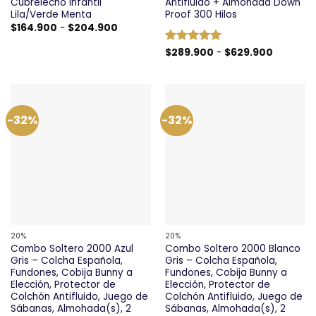
Cubrelecho Infantil
Antifluido + Almohada Down
Lila/Verde Menta
Proof 300 Hilos
Rango
$
164.900
-
$
204.900
de
precios:
Rango
Valorado
$
289.900
-
$
629.900
desde
de
$164.900
con
5
de 5
precios:
hasta
desde
$204.900
$289.90
hasta
$629.90
-32%
-32%
20%
20%
Combo Soltero 2000 Azul
Combo Soltero 2000 Blanco
Gris – Colcha Española,
Gris – Colcha Española,
Fundones, Cobija Bunny a
Fundones, Cobija Bunny a
Elección, Protector de
Elección, Protector de
Colchón Antifluido, Juego de
Colchón Antifluido, Juego de
Sábanas, Almohada(s), 2
Sábanas, Almohada(s), 2