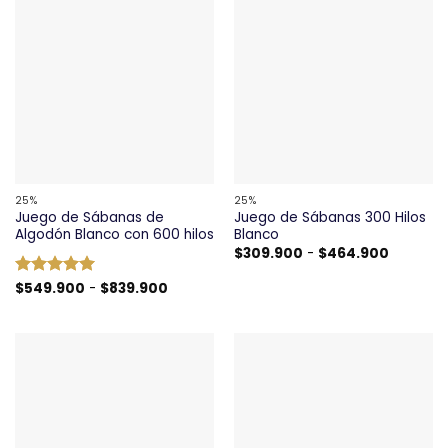
hasta
hasta
$435.000
$384.90
25%
25%
Juego de Sábanas de
Juego de Sábanas 300 Hilos
Algodón Blanco con 600 hilos
Blanco
Rango
$
309.900
-
$
464.900
de
precios:
Rango
Valorado
$
549.900
-
$
839.900
desde
de
con
5
de 5
$309.90
precios:
hasta
desde
$464.90
$549.900
hasta
$839.900