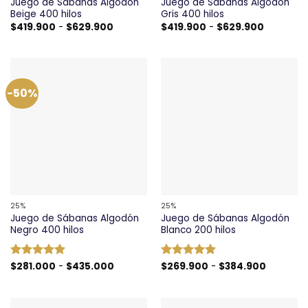
Juego de Sábanas Algodón
Juego de Sábanas Algodón
Beige 400 hilos
Gris 400 hilos
Rango
Rango
$
419.900
-
$
629.900
$
419.900
-
$
629.900
de
de
precios:
precios:
desde
desde
$419.900
$419.900
hasta
hasta
$629.900
$629.900
-50%
25%
25%
Juego de Sábanas Algodón
Juego de Sábanas Algodón
Negro 400 hilos
Blanco 200 hilos
Rango
Rango
Valorado
$
281.000
-
$
435.000
Valorado
$
269.900
-
$
384.900
de
de
con
5
de 5
con
5
de 5
precios:
precios:
desde
desde
$281.000
$269.90