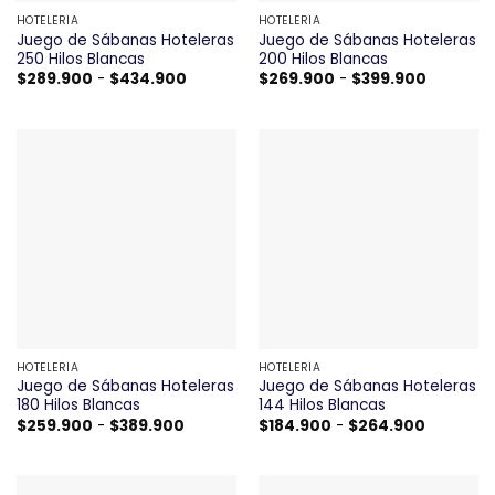
HOTELERÍA
HOTELERÍA
Juego de Sábanas Hoteleras
Juego de Sábanas Hoteleras
250 Hilos Blancas
200 Hilos Blancas
Rango
Rango
$
289.900
-
$
434.900
$
269.900
-
$
399.900
de
de
precios:
precios:
desde
desde
$289.900
$269.90
hasta
hasta
$434.900
$399.90
HOTELERÍA
HOTELERÍA
Juego de Sábanas Hoteleras
Juego de Sábanas Hoteleras
180 Hilos Blancas
144 Hilos Blancas
Rango
Rango
$
259.900
-
$
389.900
$
184.900
-
$
264.900
de
de
precios:
precios:
desde
desde
$259.900
$184.900