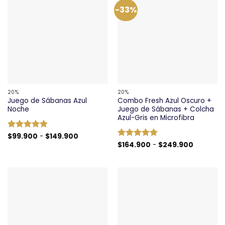
-33%
20%
20%
Juego de Sábanas Azul
Combo Fresh Azul Oscuro +
Noche
Juego de Sábanas + Colcha
Azul-Gris en Microfibra
Rango
Valorado
$
99.900
-
$
149.900
de
con
5
de 5
Rango
Valorado
$
164.900
-
$
249.900
precios:
de
con
5
de 5
desde
precios:
$99.900
desde
hasta
$164.900
$149.900
hasta
$249.90