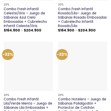
20%
20%
Combo Fresh Infantil
Combo Fresh Infantil
Celeste/Gris – Juego de
Rosado/Lila– Juego de
Sábanas Azul Cielo
Sábanas Rosado Embosadas
Embosadas + Cubrelecho
+ Cubrelecho Infantil
Infantil Celeste/Gris
Rosado/Lila
Rango
Rango
$
164.900
-
$
204.900
$
164.900
-
$
204.900
de
de
precios:
precios:
desde
desde
$164.900
$164.900
hasta
hasta
$204.900
$204.90
-32%
-32%
20%
20%
Combo Fresh Infantil
Combo Hotelero – Juego de
Lila/Verde Menta – Juego de
Sábanas Polialgodón +
Sábanas Lila Embosadas +
Protector de Colchón