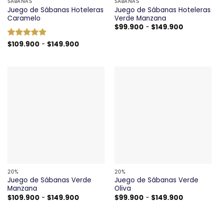
SÁBANAS
SÁBANAS
Juego de Sábanas Hoteleras
Juego de Sábanas Hoteleras
Caramelo
Verde Manzana
Rango
$
99.900
-
$
149.900
de
precios:
Rango
Valorado
$
109.900
-
$
149.900
desde
de
con
5
de 5
$99.900
precios:
hasta
desde
$149.900
$109.900
hasta
$149.900
20%
20%
Juego de Sábanas Verde
Juego de Sábanas Verde
Manzana
Oliva
Rango
Rango
$
109.900
-
$
149.900
$
99.900
-
$
149.900
de
de
precios:
precios:
desde
desde