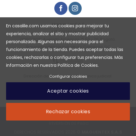
Maguentex S.A.S
En casalile.com usamos cookies para mejorar tu
NIT: 901286369-8
experiencia, analizar el sitio y mostrar publicidad
DIRECCION: Avenida Américas # 50 - 70, Bogotá.
personalizada. Algunas son necesarias para el
Superintendencia Industria y Comercio SIC
funcionamiento de la tienda. Puedes aceptar todas las
cookies, rechazarlas o configurar tus preferencias. Más
información en nuestra
Política de Cookies
.
Dirección de notificación electrónica judicial:
Configurar cookies
maguentex2019@hotmail.com
Aceptar cookies
Teléfono de notificacion judicial: 2614924
Rechazar cookies
POLÍTICA DE PRIVACIDAD
TÉRMINOS Y CONDICIONES DE USO
CAMBIOS O DEVOLUCIONES
DERECHO AL RETRACTO
REVERSIÓN DE PAGO
DERECHOS RESERVADOS 2026 ©
MAGUENTEX S.A.S