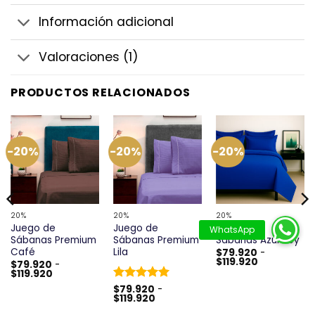
Información adicional
Valoraciones (1)
PRODUCTOS RELACIONADOS
-20%
-20%
-20%
20%
20%
20%
Juego de
Juego de
Juego de
Sábanas Premium
Sábanas Premium
Sábanas Azul Rey
Café
Lila
$
79.920
-
Rango
$
119.920
$
79.920
-
de
Rango
$
119.920
precios:
de
desde
Valorado
$
79.920
-
precios:
Rango
$79.920
$
119.920
desde
con
5
de 5
de
hasta
$79.920