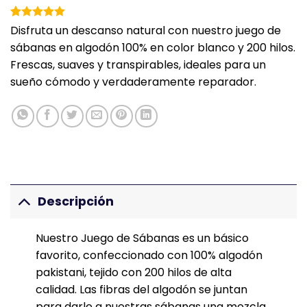
Valorado
1
Disfruta un descanso natural con nuestro juego de
con
5
de 5
sábanas en algodón 100% en color blanco y 200 hilos.
en base a
valoración
Frescas, suaves y transpirables, ideales para un
de un
sueño cómodo y verdaderamente reparador.
cliente
Descripción
Nuestro Juego de Sábanas es un básico
favorito, confeccionado con 100% algodón
pakistani, tejido con 200 hilos de alta
calidad. Las fibras del algodón se juntan
para darle a nuestras sábanas una mezcla