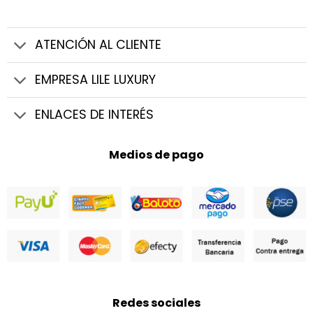
precios:
$119.920
hasta
desde
$119.920
$79.920
hasta
0
$119.920
ATENCIÓN AL CLIENTE
EMPRESA LILE LUXURY
ENLACES DE INTERÉS
Medios de pago
Redes sociales