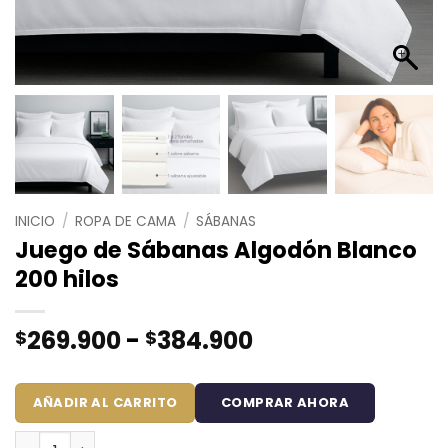
INICIO
/
ROPA DE CAMA
/
SÁBANAS
Juego de Sábanas Algodón Blanco
200 hilos
Rango
269.900
-
384.900
$
$
de
precios:
AÑADIR AL CARRITO
COMPRAR AHORA
desde
$269.900
Juego de Sábanas Algodón Blanco 200 hilos cantidad