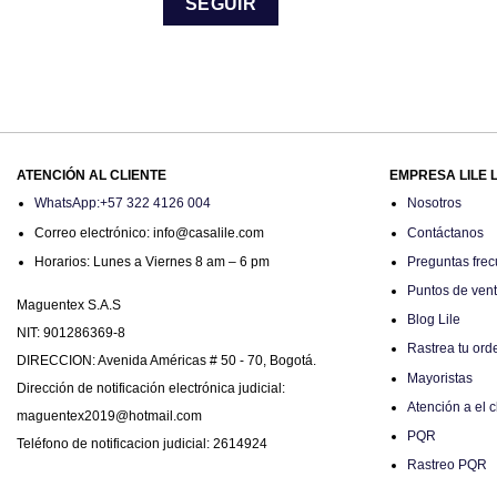
SEGUIR
ATENCIÓN AL CLIENTE
EMPRESA LILE 
WhatsApp:+57 322 4126 004
Nosotros
Correo electrónico: info@casalile.com
Contáctanos
Horarios: Lunes a Viernes 8 am – 6 pm
Preguntas frec
Puntos de ven
Maguentex S.A.S
Blog Lile
NIT: 901286369-8
Rastrea tu ord
DIRECCION: Avenida Américas # 50 - 70, Bogotá.
Mayoristas
Dirección de notificación electrónica judicial:
Atención a el c
maguentex2019@hotmail.com
PQR
Teléfono de notificacion judicial: 2614924
Rastreo PQR