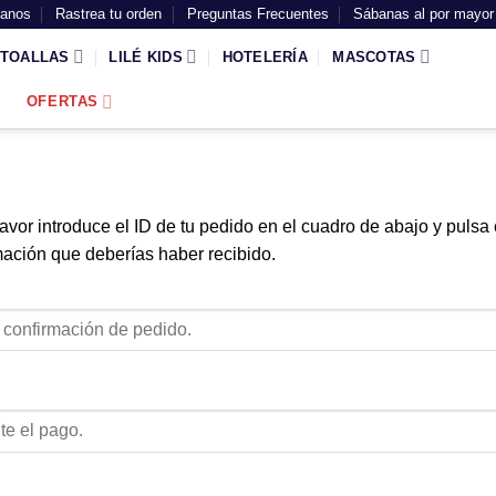
tanos
Rastrea tu orden
Preguntas Frecuentes
Sábanas al por mayor
TOALLAS
LILÉ KIDS
HOTELERÍA
MASCOTAS
OFERTAS
avor introduce el ID de tu pedido en el cuadro de abajo y pulsa 
rmación que deberías haber recibido.