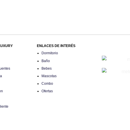
LUXURY
ENLACES DE INTERÉS
Dormitorio
Baño
uentes
Bebes
ta
Mascotas
Combo
en
Ofertas
liente