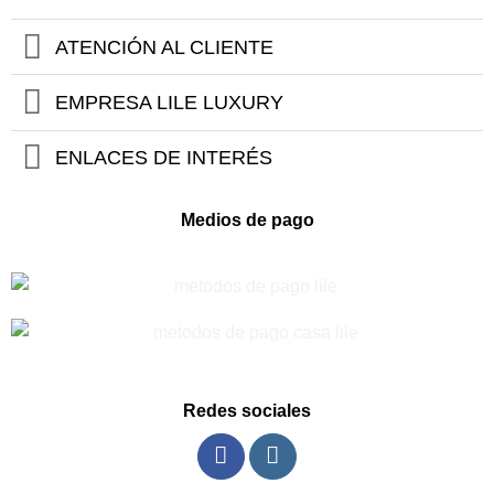
ha
desde
$1
$314.925
hasta
ATENCIÓN AL CLIENTE
$472.425
EMPRESA LILE LUXURY
ENLACES DE INTERÉS
Medios de pago
Redes sociales