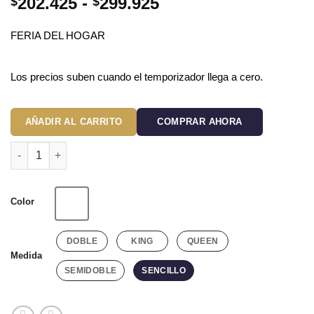
Rango
202.425
-
299.925
$
$
de
precios:
FERIA DEL HOGAR
desde
$202.425
Los precios suben cuando el temporizador llega a cero.
hasta
$299.925
AÑADIR AL CARRITO
COMPRAR AHORA
Juego de Sábanas Hoteleras 200 Hilos Blancas cantidad
Color
Blanco
DOBLE
KING
QUEEN
Medida
SEMIDOBLE
SENCILLO