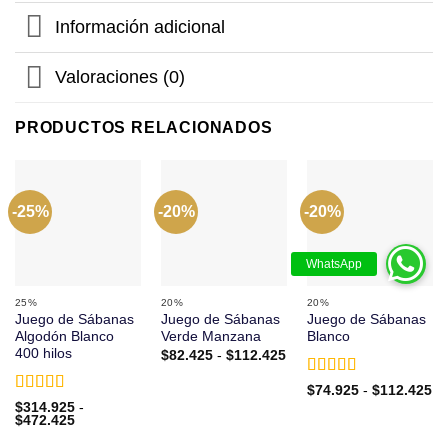
Información adicional
Valoraciones (0)
PRODUCTOS RELACIONADOS
-25%
-20%
-20%
25%
20%
20%
Juego de Sábanas
Juego de Sábanas
Juego de Sábanas
Algodón Blanco
Verde Manzana
Blanco
400 hilos
Rango
$
82.425
-
$
112.425
de
precios:
Valorado
Ra
$
74.925
-
$
112.425
desde
de
con
5
de 5
Valorado
$82.425
$
314.925
-
pr
Rango
hasta
con
$
472.425
5
de 5
de
de
$112.425
$7
precios: