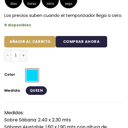
días
horas
mins
segs
Los precios suben cuando el temporizador llega a cero.
9 disponibles
AÑADIR AL CARRITO
COMPRAR AHORA
Juego de Sábanas Premium Turquesa cantidad
Color
Turquesa
Medida
QUEEN
Medidas:
Sobre Sábana: 2.40 x 2.30 mts
Sábana Ajustable: 1.60 x 1.90 mts con altura de