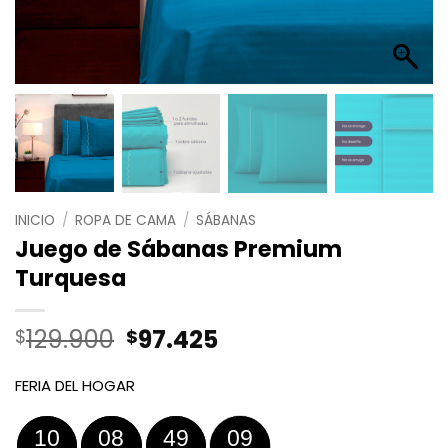
INICIO
/
ROPA DE CAMA
/
SÁBANAS
Juego de Sábanas Premium
Turquesa
El
El
129.900
97.425
$
$
precio
precio
original
actual
FERIA DEL HOGAR
era:
es:
$129.900.
$97.425.
10
08
49
08