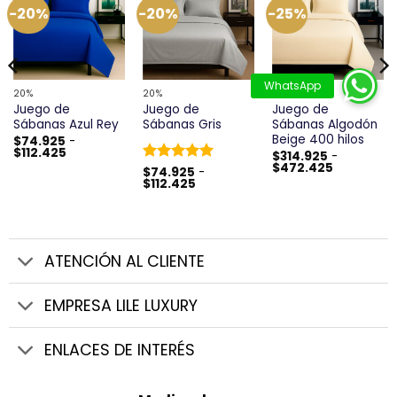
-20%
-20%
-25%
20%
20%
25%
Juego de
Juego de
Juego de
Sábanas Azul Rey
Sábanas Gris
Sábanas Algodón
Beige 400 hilos
$
74.925
-
Rango
$
112.425
$
314.925
-
de
Rango
$
472.425
Valorado
$
74.925
-
precios:
de
Rango
$
112.425
desde
con
5
de 5
precios:
de
$74.925
desde
precios:
hasta
$314.925
desde
$112.425
hasta
$74.925
$472.425
hasta
$112.425
ATENCIÓN AL CLIENTE
EMPRESA LILE LUXURY
ENLACES DE INTERÉS