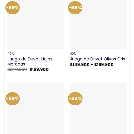
$169.900
-59%
-59%
40%
40%
Juego de Duvet Hojas
Juego de Duvet Olivos Gris
Moradas
Rango
$
149.900
-
$
169.900
de
El
El
$
249.900
$
169.900
precios:
precio
precio
desde
original
actual
$149.900
era:
es:
hasta
$249.900.
$169.900.
$169.900
-59%
-44%