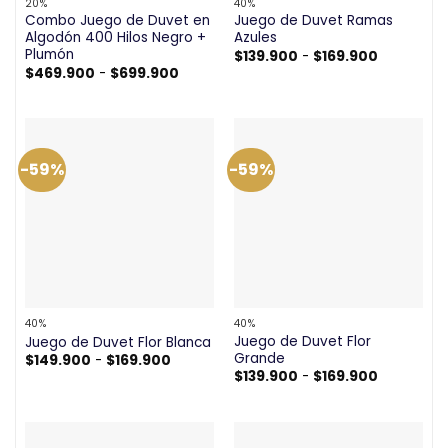
20%
40%
Combo Juego de Duvet en
Juego de Duvet Ramas
Algodón 400 Hilos Negro +
Azules
Plumón
Rango
$
139.900
-
$
169.900
de
Rango
$
469.900
-
$
699.900
precios:
de
desde
precios:
$139.900
desde
hasta
$469.900
$169.900
hasta
$699.900
-59%
-59%
40%
40%
Juego de Duvet Flor
Juego de Duvet Flor Blanca
Grande
Rango
$
149.900
-
$
169.900
de
Rango
$
139.900
-
$
169.900
precios:
de
desde
precios:
$149.900
desde
hasta
$139.900
$169.900
hasta