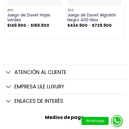
40%
25%
Juego de Duvet Hojas
Juego de Duvet Algodón
Verdes
Negro 400 hilos
Rango
Rango
$
149.900
-
$
169.900
$
434.900
-
$
729.900
de
de
precios:
precios:
desde
desde
$149.900
$434.90
hasta
hasta
$169.900
$729.90
ATENCIÓN AL CLIENTE
EMPRESA LILE LUXURY
ENLACES DE INTERÉS
Medios de pago