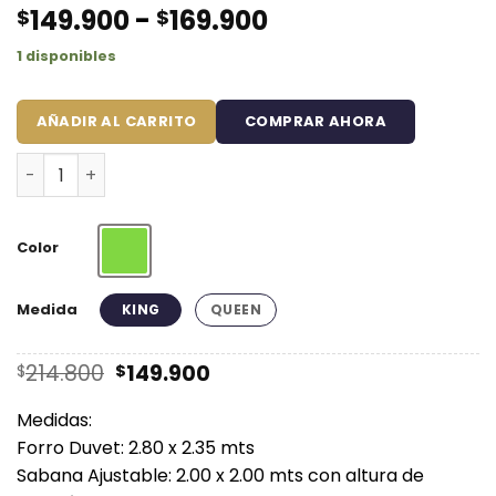
Rango
149.900
-
169.900
$
$
de
1 disponibles
precios:
desde
$149.900
AÑADIR AL CARRITO
COMPRAR AHORA
hasta
Juego de Duvet Hojas Verdes cantidad
$169.900
Color
Verde
Medida
KING
QUEEN
El
El
214.800
149.900
$
$
precio
precio
original
actual
Medidas:
era:
es:
Forro Duvet: 2.80 x 2.35 mts
$214.800.
$149.900.
Sabana Ajustable: 2.00 x 2.00 mts con altura de