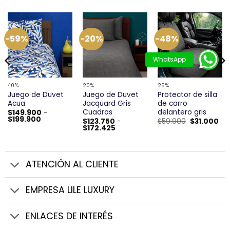
-59%
-20%
-48%
40%
20%
25%
Juego de Duvet
Juego de Duvet
Protector de silla
Acua
Jacquard Gris
de carro
Cuadros
delantero gris
$
149.900
-
Rango
$
199.900
El
El
$
123.750
-
$
59.900
$
31.000
de
Rango
precio
pre
$
172.425
precios:
de
original
act
desde
precios:
era:
es:
$149.900
desde
$59.900.
$31
hasta
$123.750
$199.900
hasta
ATENCIÓN AL CLIENTE
$172.425
EMPRESA LILE LUXURY
ENLACES DE INTERÉS