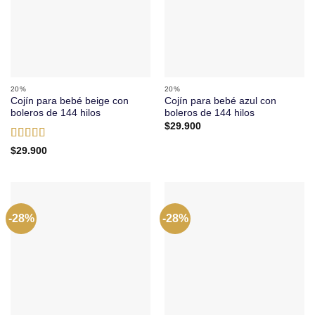
20%
20%
Cojín para bebé beige con
Cojín para bebé azul con
boleros de 144 hilos
boleros de 144 hilos
$
29.900
Valorado
$
29.900
con
5
de 5
-28%
-28%