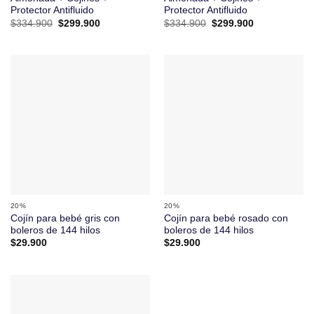
Protector Antifluido
Protector Antifluido
El
El
El
El
$
334.900
$
299.900
$
334.900
$
299.900
precio
precio
precio
precio
original
actual
original
actual
era:
es:
era:
es:
$334.900.
$299.900.
$334.900.
$299.900.
20%
20%
Cojín para bebé gris con
Cojín para bebé rosado con
boleros de 144 hilos
boleros de 144 hilos
$
29.900
$
29.900