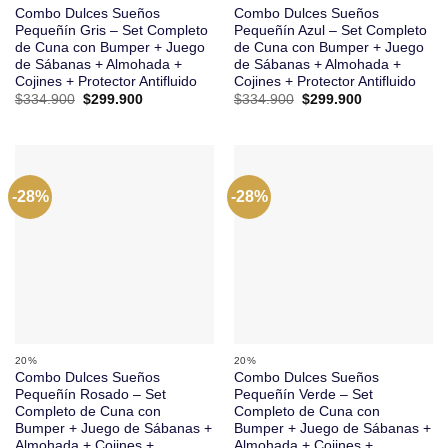
Combo Dulces Sueños
Combo Dulces Sueños
Pequeñín Gris – Set Completo
Pequeñín Azul – Set Completo
de Cuna con Bumper + Juego
de Cuna con Bumper + Juego
de Sábanas + Almohada +
de Sábanas + Almohada +
Cojines + Protector Antifluido
Cojines + Protector Antifluido
El
El
El
El
$
334.900
$
299.900
$
334.900
$
299.900
precio
precio
precio
precio
original
actual
original
actual
era:
es:
era:
es:
$334.900.
$299.900.
$334.900.
$299.900.
-28%
-28%
20%
20%
Combo Dulces Sueños
Combo Dulces Sueños
Pequeñín Rosado – Set
Pequeñín Verde – Set
Completo de Cuna con
Completo de Cuna con
Bumper + Juego de Sábanas +
Bumper + Juego de Sábanas +
Almohada + Cojines +
Almohada + Cojines +