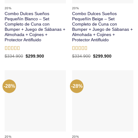
20%
20%
Combo Dulces Sueños
Combo Dulces Sueños
Pequeñín Blanco – Set
Pequeñín Beige – Set
Completo de Cuna con
Completo de Cuna con
Bumper + Juego de Sábanas +
Bumper + Juego de Sábanas +
Almohada + Cojines +
Almohada + Cojines +
Protector Antifluido
Protector Antifluido
Valorado
Valorado
El
El
El
El
$
334.900
$
299.900
$
334.900
$
299.900
precio
precio
precio
precio
con
5
de 5
con
5
de 5
original
actual
original
actual
era:
es:
era:
es:
$334.900.
$299.900.
$334.900.
$299.900.
-28%
-28%
20%
20%