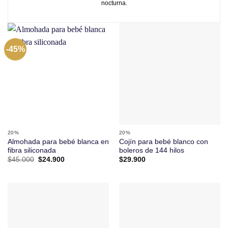
nocturna.
-45%
20%
20%
Almohada para bebé blanca en
Cojín para bebé blanco con
fibra siliconada
boleros de 144 hilos
El
El
$
45.000
$
24.900
$
29.900
precio
precio
original
actual
era:
es:
$45.000.
$24.900.