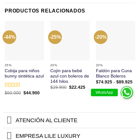
PRODUCTOS RELACIONADOS
-44%
-25%
-20%
25%
20%
20%
Cobija para niños
Cojín para bebé
Faldón para Cuna
bunny sintética azul
azul con boleros de
Blanco Boleros
144 hilos
Ran
$
74.925
-
$
89.925
de
El
El
$
29.900
$
22.425
prec
precio
precio
Valorado
El
El
$
60.000
$
44.900
des
original
actual
precio
precio
con
5
de 5
$74
era:
es:
original
actual
has
$29.900.
$22.425.
era:
es:
$89
$60.000.
$44.900.
ATENCIÓN AL CLIENTE
EMPRESA LILE LUXURY