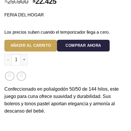
El
El
29.900
22.425
$
$
precio
precio
original
actual
FERIA DEL HOGAR
era:
es:
$29.900.
$22.425.
Los precios suben cuando el temporizador llega a cero.
AÑADIR AL CARRITO
COMPRAR AHORA
Cojín para bebé blanco con boleros de 144 hilos cantidad
Confeccionado en polialgodón 50/50 de 144 hilos, este
juego para cuna ofrece suavidad y durabilidad. Sus
boleros y tonos pastel aportan elegancia y armonía al
descanso del bebé.