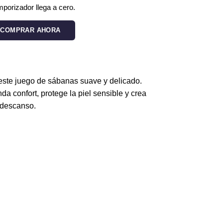
porizador llega a cero.
COMPRAR AHORA
oleros para cuna cantidad
 este juego de sábanas suave y delicado.
nda confort, protege la piel sensible y crea
 descanso.