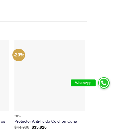
-20%
-20%
+
+
20%
20%
Cojín para bebé bla
ros
Protector Anti-fluido Colchón Cuna
144 hilos
El
El
$
44.900
$
35.920