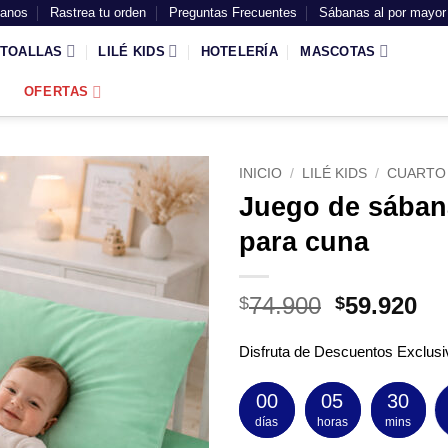
tanos
Rastrea tu orden
Preguntas Frecuentes
Sábanas al por mayor
TOALLAS
LILÉ KIDS
HOTELERÍA
MASCOTAS
OFERTAS
INICIO
/
LILÉ KIDS
/
CUARTO 
Juego de sában
para cuna
El
El
74.900
59.920
$
$
precio
pr
original
ac
Disfruta de Descuentos Exclusi
era:
es
$74.900.
$5
00
05
30
días
horas
mins