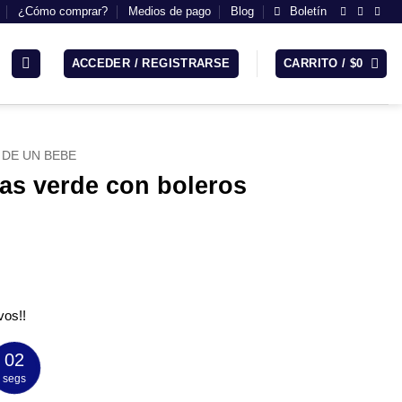
¿Cómo comprar?
Medios de pago
Blog
Boletín
ACCEDER / REGISTRARSE
CARRITO /
$
0
DE UN BEBE
as verde con boleros
ecio
tual
vos!!
:
9.920.
01
segs