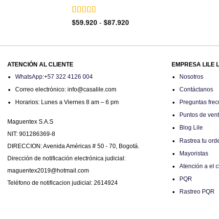
Valorado
Rango
$
59.920
-
$
87.920
con
5
de 5
de
precios:
desde
$59.920
hasta
$87.920
ATENCIÓN AL CLIENTE
EMPRESA LILE 
WhatsApp:+57 322 4126 004
Nosotros
Correo electrónico: info@casalile.com
Contáctanos
Horarios: Lunes a Viernes 8 am – 6 pm
Preguntas frec
Puntos de ven
Maguentex S.A.S
Blog Lile
NIT: 901286369-8
Rastrea tu ord
DIRECCION: Avenida Américas # 50 - 70, Bogotá.
Mayoristas
Dirección de notificación electrónica judicial:
Atención a el c
maguentex2019@hotmail.com
PQR
Teléfono de notificacion judicial: 2614924
Rastreo PQR