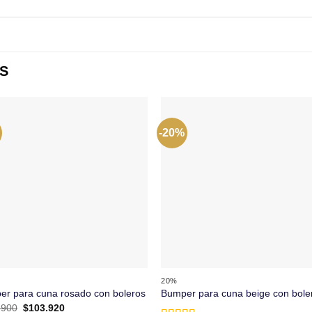
S
-20%
+
20%
r para cuna rosado con boleros
Bumper para cuna beige con bole
El
El
.900
$
103.920