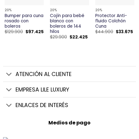
20%
20%
20%
Bumper para cuna
Cojín para bebé
Protector Anti-
rosado con
blanco con
fluido Colchón
boleros
boleros de 144
Cuna
hilos
El
El
El
El
$
129.900
$
97.425
$
44.900
$
33.675
precio
precio
precio
pr
El
El
$
29.900
$
22.425
original
actual
original
ac
precio
precio
era:
es:
era:
es:
original
actual
$129.900.
$97.425.
$44.900.
$3
era:
es:
$29.900.
$22.425.
ATENCIÓN AL CLIENTE
EMPRESA LILE LUXURY
ENLACES DE INTERÉS
Medios de pago