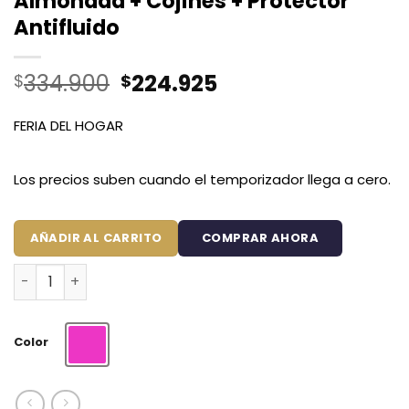
Almohada + Cojines + Protector
Antifluido
El
El
334.900
224.925
$
$
precio
precio
original
actual
FERIA DEL HOGAR
era:
es:
$334.900.
$224.925.
Los precios suben cuando el temporizador llega a cero.
AÑADIR AL CARRITO
COMPRAR AHORA
Combo Dulces Sueños Pequeñín Rosado – Set Completo d
Color
Rosado