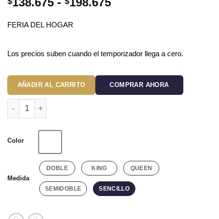
Rango
138.675
-
198.675
$
$
de
precios:
FERIA DEL HOGAR
desde
$138.675
Los precios suben cuando el temporizador llega a cero.
hasta
$198.675
AÑADIR AL CARRITO
COMPRAR AHORA
Juego de Sábanas Hoteleras 144 Hilos Blancas cantidad
Color
Blanco
DOBLE
KING
QUEEN
Medida
SEMIDOBLE
SENCILLO