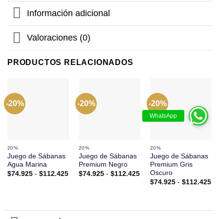
Información adicional
Valoraciones (0)
PRODUCTOS RELACIONADOS
-20%
-20%
-20%
20%
20%
20%
Juego de Sábanas
Juego de Sábanas
Juego de Sábanas
Agua Marina
Premium Negro
Premium Gris
Oscuro
Rango
Rango
$
74.925
-
$
112.425
$
74.925
-
$
112.425
de
de
Ra
$
74.925
-
$
112.425
precios:
precios:
de
desde
desde
pr
$74.925
$74.925
de
hasta
hasta
$7
$112.425
$112.425
ha