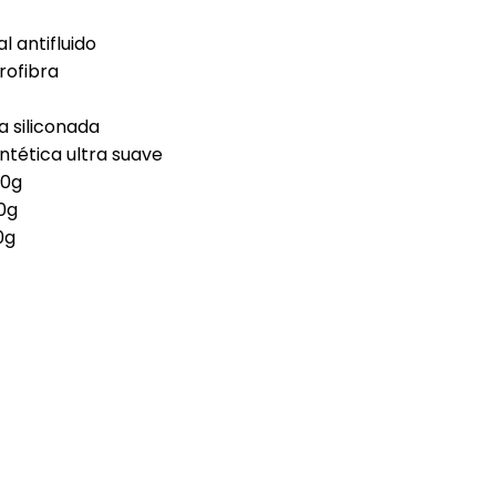
l antifluido
rofibra
a siliconada
intética ultra suave
50g
0g
0g