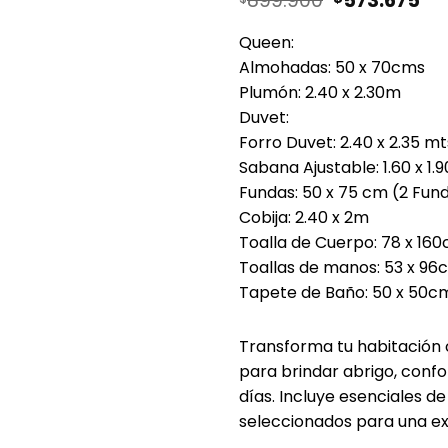
899.900
573.675
precio
pr
original
ac
Queen:
era:
es:
Almohadas: 50 x 70cms
$899.900.
$5
Plumón: 2.40 x 2.30m
Duvet:
Forro Duvet: 2.40 x 2.35 mt
Sabana Ajustable: 1.60 x 1
Fundas: 50 x 75 cm (2 Fun
Cobija: 2.40 x 2m
Toalla de Cuerpo: 78 x 16
Toallas de manos: 53 x 96
Tapete de Baño: 50 x 50c
Transforma tu habitación
para brindar abrigo, confo
días. Incluye esenciales
seleccionados para una ex