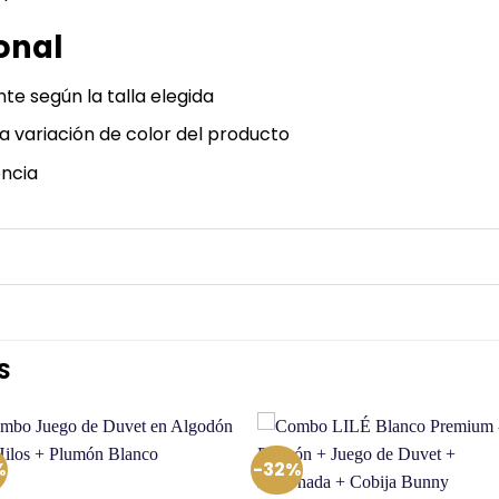
onal
nte según la talla elegida
la variación de color del producto
ncia
S
%
-32%