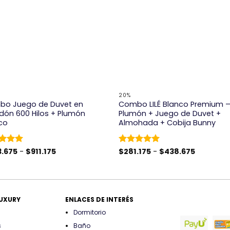
+
20%
o Juego de Duvet en
Combo LILÉ Blanco Premium 
dón 600 Hilos + Plumón
Plumón + Juego de Duvet +
co
Almohada + Cobija Bunny
Rango
Rango
rado
3.675
-
$
911.175
Valorado
$
281.175
-
$
438.675
de
de
5
de 5
con
5
de 5
precios:
precios:
desde
desde
$603.675
$281.175
hasta
hasta
$911.175
$438.675
LUXURY
ENLACES DE INTERÉS
Dormitorio
s
Baño