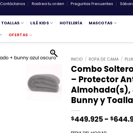
Contáctanos
Rastrea tu orden
Preguntas Frecuentes
Sábana
TOALLAS
LILÉ KIDS
HOTELERÍA
MASCOTAS
OFERTAS
INICIO
/
ROPA DE CAMA
/
PLU
Combo Soltero
– Protector An
Almohada(s), 
Bunny y Toall
449.925
-
644.
$
$
FERIA DEL HOGAR