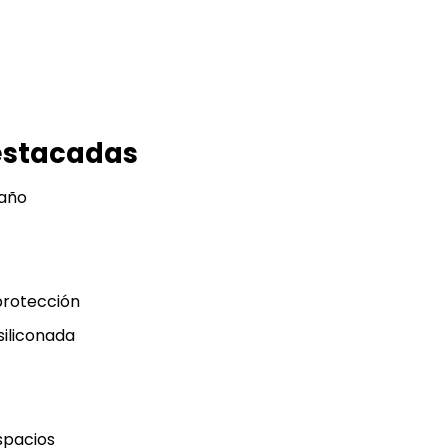
estacadas
año
protección
iliconada
spacios