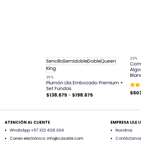
+
+
20%
Sencillo
Semidoble
Doble
Queen
 Oscuro – Plumón
Comb
King
et + Almohada +
Algo
Blan
25%
Rango
.675
Plumón Lila Embozado Premium +
de
Set Fundas
precios:
Valo
$
60
desde
Rango
$
138.675
-
$
198.675
con
$281.175
de
hasta
precios:
$438.675
desde
$138.675
hasta
$198.675
ATENCIÓN AL CLIENTE
EMPRESA LILE 
WhatsApp:+57 322 4126 004
Nosotros
Correo electrónico: info@casalile.com
Contáctano