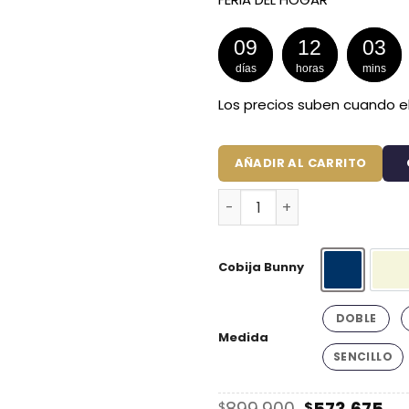
09
12
03
días
horas
mins
Los precios suben cuando el
AÑADIR AL CARRITO
Combo Soltero 1000 Beige P
Cobija Bunny
Azul Oscu
Be
DOBLE
Medida
SENCILLO
El
El
$
$