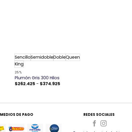
+
Sencillo
Semidoble
Doble
Queen
–
King
25%
Plumón Gris 300 Hilos
Rango
$
262.425
-
$
374.925
de
precios:
desde
$262.425
hasta
$374.925
MEDIOS DE PAGO
REDES SOCIALES