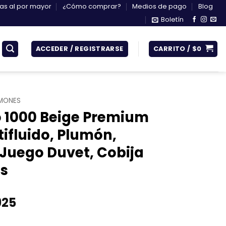
s al por mayor
¿Cómo comprar?
Medios de pago
Blog
Boletín
ACCEDER / REGISTRARSE
CARRITO /
$
0
MONES
 1000 Beige Premium
tifluido, Plumón,
Juego Duvet, Cobija
as
Rango
925
de