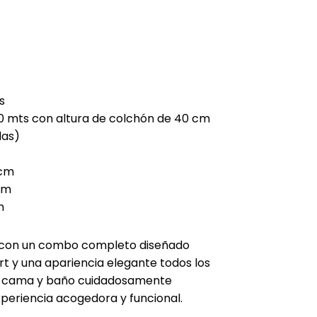
ecio
tual
73.675.
s
.90 mts con altura de colchón de 40 cm
das)
0cm
cm
m
 con un combo completo diseñado
rt y una apariencia elegante todos los
 de cama y baño cuidadosamente
periencia acogedora y funcional.