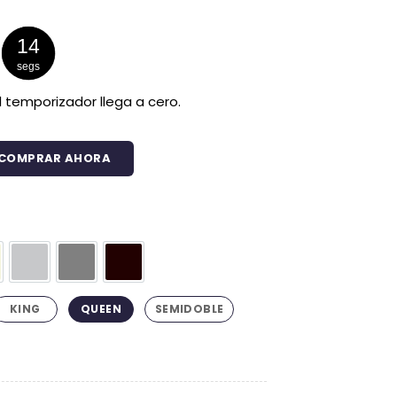
precios:
desde
$449.925
13
hasta
segs
$644.925
 temporizador llega a cero.
COMPRAR AHORA
remium - Protector Antifluido, Plumón, Almohada(s), Jueg
ro
ige
Gris Claro
Gris Oscuro
Negro
KING
QUEEN
SEMIDOBLE