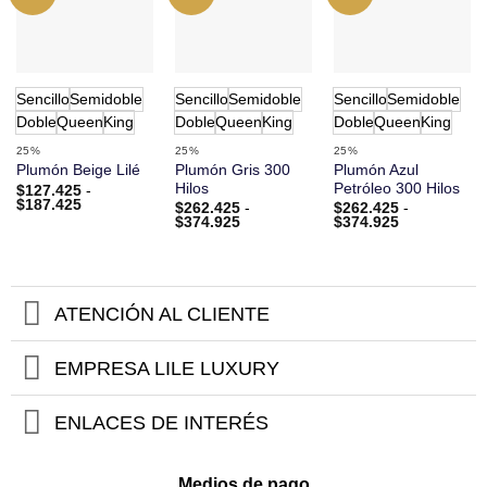
Sencillo
Semidoble
Sencillo
Semidoble
Sencillo
Semidoble
Doble
Queen
King
Doble
Queen
King
Doble
Queen
King
25%
25%
25%
Plumón Gris 300
Plumón Azul
Plumón Beige Lilé
Hilos
Petróleo 300 Hilos
$
127.425
-
Rango
$
187.425
$
262.425
-
$
262.425
-
de
Rango
Rango
$
374.925
$
374.925
precios:
de
de
desde
precios:
precios:
$127.425
desde
desde
hasta
$262.425
$262.425
$187.425
hasta
hasta
$374.925
$374.925
ATENCIÓN AL CLIENTE
EMPRESA LILE LUXURY
ENLACES DE INTERÉS
Medios de pago