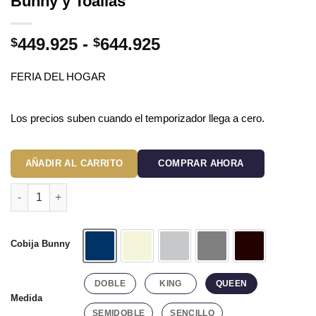
Bunny y Toallas
Rango
449.925
-
644.925
$
$
de
precios:
FERIA DEL HOGAR
desde
$449.925
Los precios suben cuando el temporizador llega a cero.
hasta
$644.925
AÑADIR AL CARRITO
COMPRAR AHORA
Combo Soltero 1000 Azul Oscuro - Protector Antifluido, Plumón
Cobija Bunny
Azul Oscuro
Beige
Gris Claro
Gris Oscuro
Negro
DOBLE
KING
QUEEN
Medida
SEMIDOBLE
SENCILLO