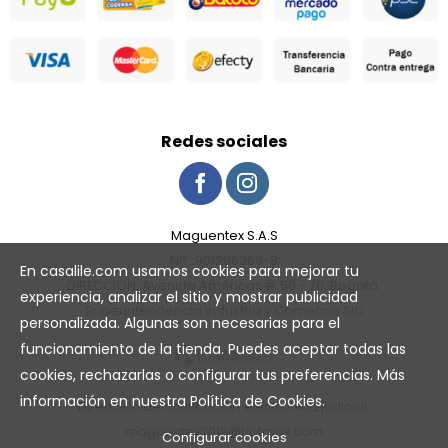
Redes sociales
Maguentex S.A.S
NIT: 901286369-8
En casalile.com usamos cookies para mejorar tu
DIRECCION: Avenida Américas # 50 - 70, Bogotá.
experiencia, analizar el sitio y mostrar publicidad
Superintendencia Industria y Comercio SIC
personalizada. Algunas son necesarias para el
funcionamiento de la tienda. Puedes aceptar todas las
cookies, rechazarlas o configurar tus preferencias. Más
información en nuestra
Política de Cookies
.
Dirección de notificación electrónica judicial:
maguentex2019@hotmail.com
Configurar cookies