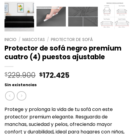
INICIO
/
MASCOTAS
/
PROTECTOR DE SOFÁ
Protector de sofá negro premium
cuatro (4) puestos ajustable
El
El
229.900
172.425
$
$
precio
precio
Sin existencias
original
actual
era:
es:
$229.900.
$172.425.
Protege y prolonga la vida de tu sofá con este
protector premium elegante. Resguarda de
manchas, suciedad y pelos, ofreciendo mayor
confort y durabilidad, ideal para hogares con niños,