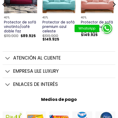
40%
40%
40%
Protector de sofá
Protector de sofá
Protector de sofá
vinotinto/café
premium azul
premium curuba
doble faz
celeste
$
134.925
-
Rango
$
149.925
El
El
$
119.900
$
89.925
$
199.900
de
precio
precio
El
El
$
149.925
precios:
original
actual
precio
precio
desde
era:
es:
original
actual
$134.925
$119.900.
$89.925.
era:
es:
hasta
$199.900.
$149.925.
$149.925
ATENCIÓN AL CLIENTE
EMPRESA LILE LUXURY
ENLACES DE INTERÉS
Medios de pago