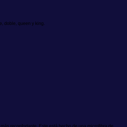
, doble, queen y king.
a más reconfortante. Este está hecho de una microfibra de