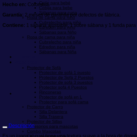
Cojín para bebé
Hecho en:
Colombia.
Cobija para bebe
Sábanas para cuna
Garantía:
2 meses de garantía por defectos de fábrica.
Ropa de cama para niño
Cubrelecho para niño
Contiene:
1 sábana ajustable, 1 sobre sábana y 1 funda para
Edredon para niño
Sábanas para Niño
Ropa de cama para niña
Cubrelecho para niña
Edredon para niña
Sábanas para Niña
Hotelería
Mascotas
Protector de Sofá
Protector de sofá 1 puesto
Protector de Sofá 2 Puestos
Protector de sofá 3 puestos
Protector sofá 4 Puestos
Rinconeras
Protector de sofá en L
Protector para sofá cama
Protector de Carro
Silla Delantera
Silla Trasera
Protector de Sillas
Descripción
Accesorios para mascotas
Combo Mascotas
Es un juego el cual tiene una textura suave a la hora de dormi
Cama para mascota