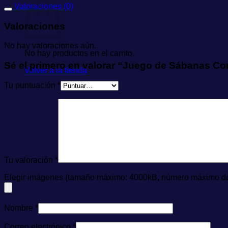
Valoraciones (0)
Valoraciones
No hay valoraciones aún.
No hay productos en el carrito.
Sé el primero en valorar “Juego de Sábanas Co
Volver a la tienda
Tu puntuación
*
Tu valoración
*
Elegir imágenes (tamaño máximo: 4000kB, número máximo de 
Nombre
*
Correo electrónico
*