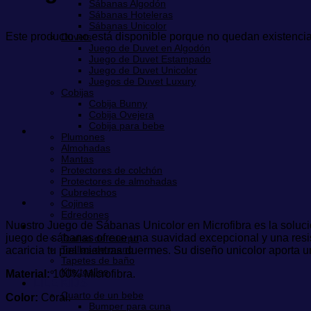
Sábanas Algodón
Sábanas Hoteleras
Sábanas Unicolor
Este producto no está disponible porque no quedan existencia
Duvets
Juego de Duvet en Algodón
Juego de Duvet Estampado
Juego de Duvet Unicolor
Juegos de Duvet Luxury
Cobijas
Cobija Bunny
Cobija Ovejera
Cobija para bebe
Plumones
Almohadas
Mantas
Protectores de colchón
Protectores de almohadas
Cubrelechos
Cojines
Edredones
Nuestro Juego de Sábanas Unicolor en Microfibra es la solució
Toallas
juego de sábanas ofrece una suavidad excepcional y una resis
Toallas de cuerpo
Toallas de mano
acaricia tu piel mientras duermes. Su diseño unicolor aporta 
Tapetes de baño
Kits toallas
Material:
100% Microfibra.
LILÉ KIDS
Cuarto de un bebe
Color:
Coral.
Bumper para cuna