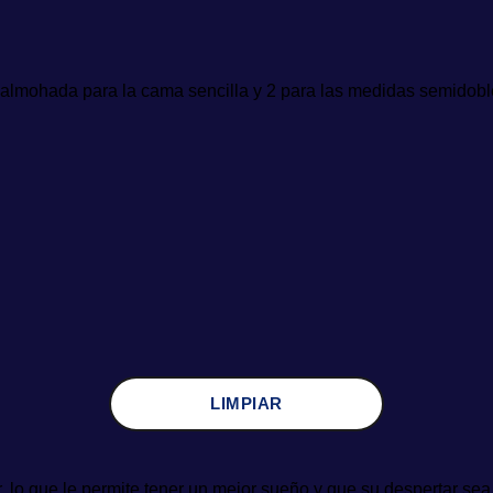
 almohada para la cama sencilla y 2 para las medidas semidoble
LIMPIAR
r, lo que le permite tener un mejor sueño y que su despertar se