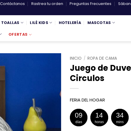
Contáctanos
Rastrea tu orden
Preguntas Frecuentes
Sábana
TOALLAS
LILÉ KIDS
HOTELERÍA
MASCOTAS
OFERTAS
INICIO
/
ROPA DE CAMA
Juego de Duv
Circulos
FERIA DEL HOGAR
09
14
34
días
horas
mins