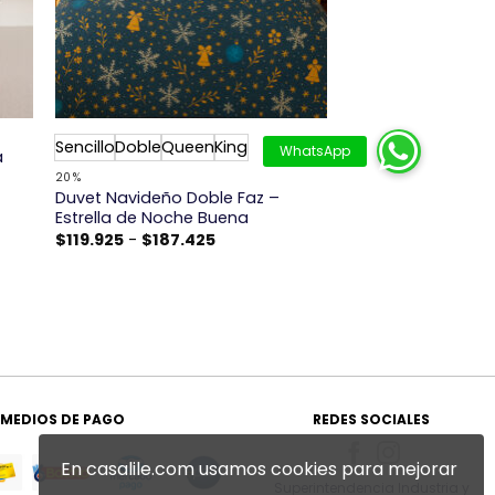
+
Sencillo
Doble
Queen
King
a
20%
Duvet Navideño Doble Faz –
Estrella de Noche Buena
Rango
$
119.925
-
$
187.425
de
precios:
desde
$119.925
hasta
$187.425
MEDIOS DE PAGO
REDES SOCIALES
En casalile.com usamos cookies para mejorar
Superintendencia Industria y