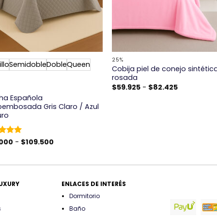
+
25%
llo
Semidoble
Doble
Queen
Cobija piel de conejo sintétic
rosada
Rango
$
59.925
-
$
82.425
de
ha Española
precios:
oembosada Gris Claro / Azul
desde
$59.925
uro
hasta
$82.425
Rango
rado
.000
-
$
109.500
de
5
de 5
precios:
desde
$69.000
hasta
$109.500
LUXURY
ENLACES DE INTERÉS
Dormitorio
s
Baño