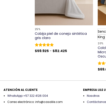
+
+
25%
Senci
a Tricolor con
Cobija piel de conejo sintética
King
a, Marfil y Plata
gris claro
El
00
20%
precio
Colc
actual
Rango
Valorado
$
59.925
-
$
82.425
Micr
es:
de
con
5
de 5
0.
$90.000.
Osc
precios:
desde
$59.925
hasta
Valo
$
69
$82.425
con
ATENCIÓN AL CLIENTE
EMPRESA LILE 
WhatsApp:+57 322 4126 004
Nosotros
Correo electrónico: info@casalile.com
Contáctano