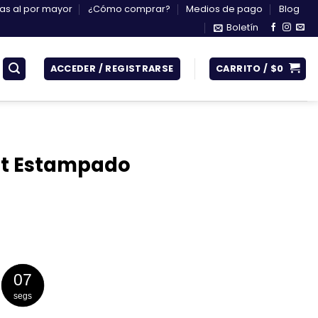
s al por mayor
¿Cómo comprar?
Medios de pago
Blog
Boletín
ACCEDER / REGISTRARSE
CARRITO /
$
0
et Estampado
06
segs