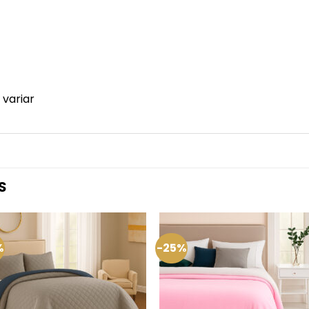
 variar
S
%
-25%