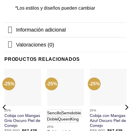
*Los estilos y diseños pueden cambiar
Información adicional
Valoraciones (0)
PRODUCTOS RELACIONADOS
-25%
-25%
-25%
25%
25%
Sencillo
Semidoble
Cobija con Mangas
Cobija con Mangas
Doble
Queen
King
Gris Oscuro Piel de
Azul Oscuro Piel de
Conejo
Conejo
25%
El
El
El
El
$
89.900
$
67.425
$
89.900
$
67.425