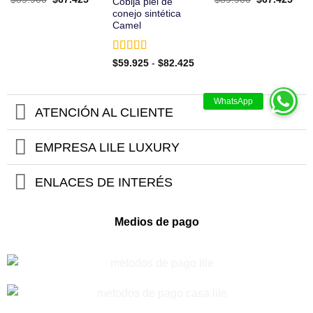
Cobija piel de
precio
precio
precio
prec
conejo sintética
original
actual
original
actu
Camel
era:
es:
era:
es:
$89.900.
$67.425.
$89.900.
$67.
Valorado
Rango
$
59.925
-
$
82.425
de
con
5
de 5
precios:
desde
$59.925
hasta
ATENCIÓN AL CLIENTE
$82.425
EMPRESA LILE LUXURY
ENLACES DE INTERÉS
Medios de pago