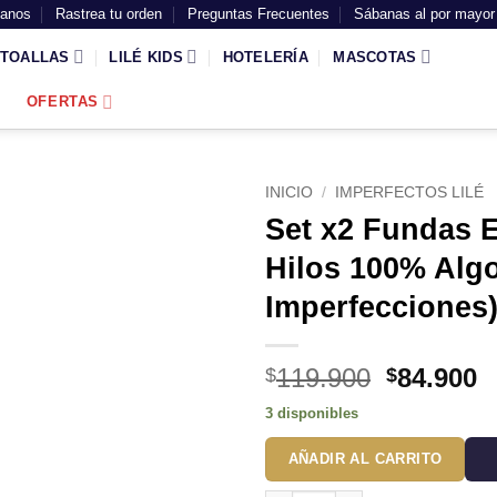
tanos
Rastrea tu orden
Preguntas Frecuentes
Sábanas al por mayor
TOALLAS
LILÉ KIDS
HOTELERÍA
MASCOTAS
OFERTAS
INICIO
/
IMPERFECTOS LILÉ
Set x2 Fundas 
Hilos 100% Alg
Imperfecciones
El
E
119.900
84.900
$
$
precio
p
3 disponibles
original
a
era:
e
AÑADIR AL CARRITO
$119.900
$