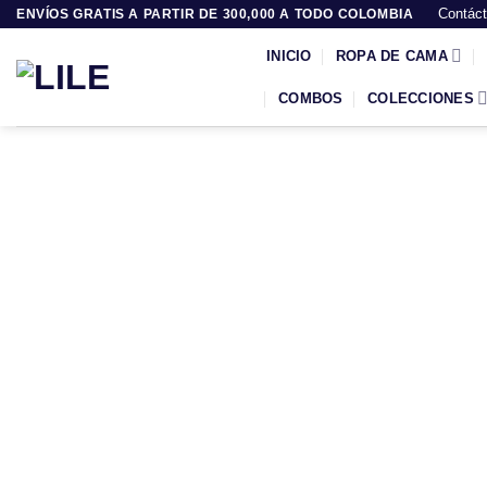
Saltar
Contác
ENVÍOS GRATIS A PARTIR DE 300,000 A TODO COLOMBIA
al
INICIO
ROPA DE CAMA
contenido
COMBOS
COLECCIONES