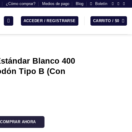
¿Cómo comprar?
Medios de pago
Blog
Boletín
ACCEDER / REGISTRARSE
CARRITO /
$
0
Estándar Blanco 400
odón Tipo B (Con
)
l
recio
ctual
s:
COMPRAR AHORA
.
84.900.