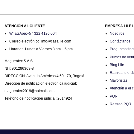
original
actual
era:
es:
$29.900.
$19.900.
ATENCIÓN AL CLIENTE
EMPRESA LILE 
WhatsApp:+57 322 4126 004
Nosotros
Correo electrónico: info@casalile.com
Contáctanos
Horarios: Lunes a Viernes 8 am – 6 pm
Preguntas frec
Puntos de ven
Maguentex S.A.S
Blog Lile
NIT: 901286369-8
Rastrea tu ord
DIRECCION: Avenida Américas # 50 - 70, Bogotá.
Mayoristas
Dirección de notificación electrónica judicial:
Atención a el c
maguentex2019@hotmail.com
PQR
Teléfono de notificacion judicial: 2614924
Rastreo PQR