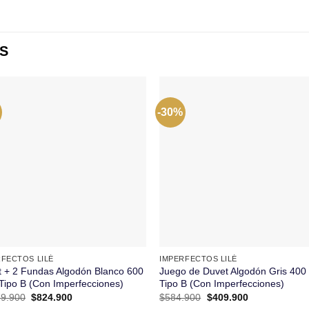
S
-30%
+
RFECTOS LILÉ
IMPERFECTOS LILÉ
 + 2 Fundas Algodón Blanco 600
Juego de Duvet Algodón Gris 400 
 Tipo B (Con Imperfecciones)
Tipo B (Con Imperfecciones)
El
El
El
El
79.900
$
824.900
$
584.900
$
409.900
precio
precio
precio
precio