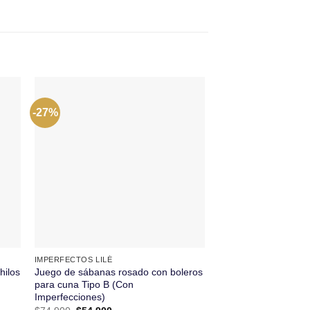
-27%
-30%
+
+
IMPERFECTOS LILÉ
IMPERFECTOS LILÉ
hilos
Juego de sábanas rosado con boleros
Juego de Duvet Flor
para cuna Tipo B (Con
(Con Imperfecciones
Imperfecciones)
El
$
149.900
$
104.900
precio