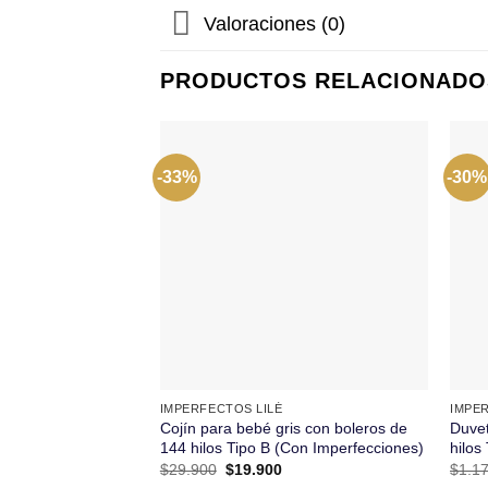
Valoraciones (0)
PRODUCTOS RELACIONADO
-33%
-30%
+
+
IMPERFECTOS LILÉ
IMPE
Cojín para bebé gris con boleros de
Duvet
144 hilos Tipo B (Con Imperfecciones)
hilos
El
El
$
29.900
$
19.900
$
1.1
precio
precio