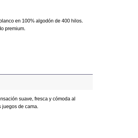
o 400 Hilos 100% Algodón Tipo B (Con Imperfecciones) cantidad
 blanco en 100% algodón de 400 hilos.
do premium.
ensación suave, fresca y cómoda al
es juegos de cama.