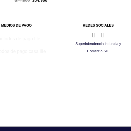
El
El
$
74.900
$
54.900
original
precio
precio
era:
original
actual
$149.900.
era:
es:
$74.900.
$54.900.
MEDIOS DE PAGO
REDES SOCIALES
Superintendencia Industria y
Comercio SIC