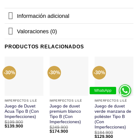
Información adicional
Valoraciones (0)
PRODUCTOS RELACIONADOS
-30%
-30%
-30%
IMPERFECTOS LILÉ
IMPERFECTOS LILÉ
IMPERFECTOS LILÉ
Juego de Duvet
Juego de duvet
Juego de duvet
Acua Tipo B (Con
premium blanco
verde manzana de
Imperfecciones)
Tipo B (Con
poliéster Tipo B
Imperfecciones)
(Con
$
199.900
El
El
$
139.900
Imperfecciones)
$
249.900
precio
precio
El
El
$
174.900
$
184.900
original
actual
precio
precio
El
El
$
129.900
era:
es: