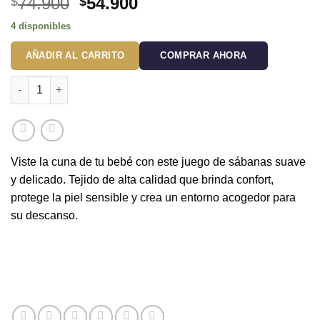
El
El
74.900
54.900
$
$
precio
precio
4 disponibles
original
actual
era:
es:
AÑADIR AL CARRITO
COMPRAR AHORA
$74.900.
$54.900.
Juego de sábanas azul con boleros para cuna Tipo B (Con Imp
Viste la cuna de tu bebé con este juego de sábanas suave
y delicado. Tejido de alta calidad que brinda confort,
protege la piel sensible y crea un entorno acogedor para
su descanso.