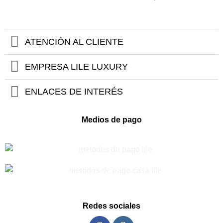
original
actual
precio
precio
$199.900.
$139.900.
era:
es:
original
actual
$249.900.
$174.900.
era:
es:
$184.900.
$129.900.
ATENCIÓN AL CLIENTE
EMPRESA LILE LUXURY
ENLACES DE INTERÉS
Medios de pago
Redes sociales