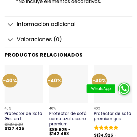
*No incluye elementos decorativos.
Información adicional
Valoraciones (0)
PRODUCTOS RELACIONADOS
-40%
-40%
-40%
40%
40%
40%
Protector de Sofá
Protector de sofá
Protector de sofá
Gris en L
cama azul oscuro
premium gris
premium
$
169.900
El
El
$
127.425
$
89.925
-
precio
precio
Rango
$
142.493
Valorado
$
134.925
-
original
actual