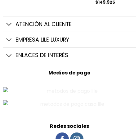
de
Rango
$
149.925
era:
es:
con
5
de 5
precios:
de
$169.900.
$127.425.
desde
precios:
$89.925
desde
hasta
$134.925
$142.493
hasta
ATENCIÓN AL CLIENTE
$149.925
EMPRESA LILE LUXURY
ENLACES DE INTERÉS
Medios de pago
Redes sociales