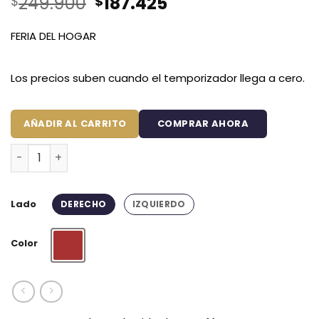
El
El
249.900
187.425
$
$
precio
precio
original
actual
FERIA DEL HOGAR
era:
es:
$249.900.
$187.425.
Los precios suben cuando el temporizador llega a cero.
AÑADIR AL CARRITO
COMPRAR AHORA
Protector de Sofá Premium Vinotinto en L cantidad
Lado
DERECHO
IZQUIERDO
Color
Vinotinto