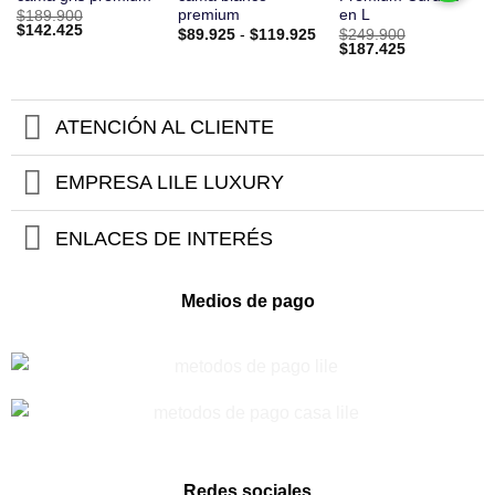
premium
en L
$
189.900
El
El
$
142.425
Rango
$
89.925
-
$
119.925
$
249.900
precio
precio
de
El
El
$
187.425
original
actual
precios:
precio
precio
era:
es:
desde
original
actual
$189.900.
$142.425.
$89.925
era:
es:
hasta
$249.900.
$187.425.
$119.925
ATENCIÓN AL CLIENTE
EMPRESA LILE LUXURY
ENLACES DE INTERÉS
Medios de pago
Redes sociales