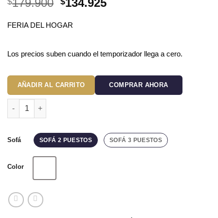
El
El
179.900
134.925
$
$
precio
precio
original
actual
FERIA DEL HOGAR
era:
es:
$179.900.
$134.925.
Los precios suben cuando el temporizador llega a cero.
AÑADIR AL CARRITO
COMPRAR AHORA
Protector de sofá premium blanco cantidad
Sofá
SOFÁ 2 PUESTOS
SOFÁ 3 PUESTOS
Color
Blanco