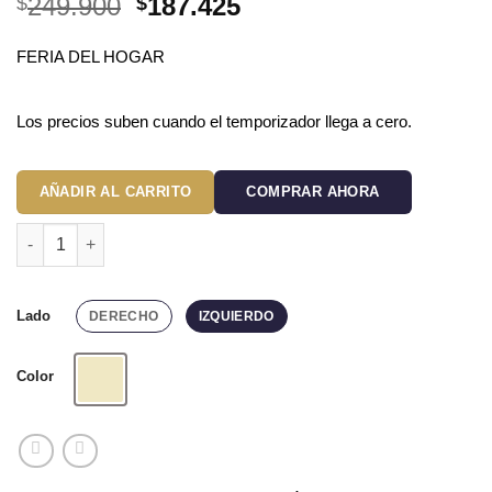
El
El
249.900
187.425
$
$
precio
precio
original
actual
FERIA DEL HOGAR
era:
es:
$249.900.
$187.425.
Los precios suben cuando el temporizador llega a cero.
AÑADIR AL CARRITO
COMPRAR AHORA
Protector de Sofá Premium Beige en L cantidad
Lado
DERECHO
IZQUIERDO
Color
Beige