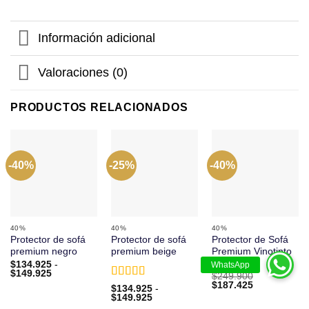
Información adicional
Valoraciones (0)
PRODUCTOS RELACIONADOS
-40%
-25%
-40%
40%
40%
40%
Protector de sofá
Protector de sofá
Protector de Sofá
premium negro
premium beige
Premium Vinotinto
en L
$
134.925
-
Rango
$
149.925
$
249.900
de
El
El
$
187.425
Valorado
$
134.925
-
precios:
precio
precio
Rango
con
$
149.925
4.5
de
desde
original
actual
de
$134.925