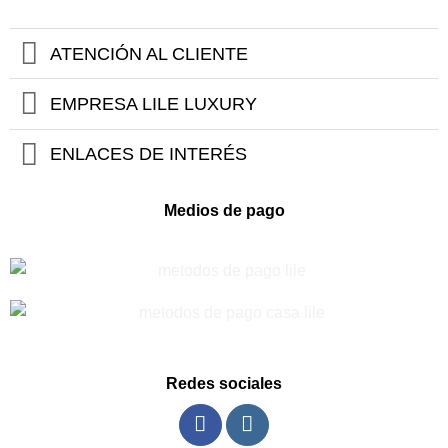
5
era:
es:
precios:
hasta
$249.900.
$187.425.
desde
$149.925
$134.925
hasta
ATENCIÓN AL CLIENTE
$149.925
EMPRESA LILE LUXURY
ENLACES DE INTERÉS
Medios de pago
Redes sociales