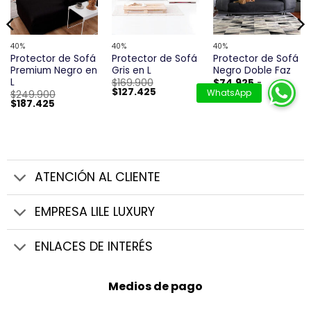
40%
40%
40%
Protector de Sofá
Protector de Sofá
Protector de Sofá
Premium Negro en
Gris en L
Negro Doble Faz
L
$
169.900
$
74.925
-
El
El
Rango
$
127.425
$
89.925
$
249.900
precio
precio
de
El
El
$
187.425
original
actual
precios:
precio
precio
era:
es:
desde
original
actual
$169.900.
$127.425.
$74.925
era:
es:
hasta
$249.900.
$187.425.
$89.925
ATENCIÓN AL CLIENTE
EMPRESA LILE LUXURY
ENLACES DE INTERÉS
Medios de pago