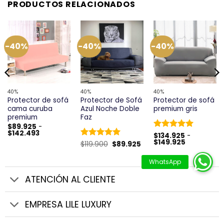
PRODUCTOS RELACIONADOS
-40%
-40%
-40%
40%
40%
40%
Protector de sofá
Protector de Sofá
Protector de sofá
cama curuba
Azul Noche Doble
premium gris
premium
Faz
$
89.925
-
Rango
$
142.493
Valorado
$
134.925
-
de
Rango
$
149.925
El
El
con
5
de 5
Valorado
$
119.900
$
89.925
precios:
de
precio
precio
desde
con
5
de 5
precios:
original
actual
$89.925
desde
era:
es:
hasta
$134.925
$119.900.
$89.925.
$142.493
hasta
ATENCIÓN AL CLIENTE
$149.925
EMPRESA LILE LUXURY