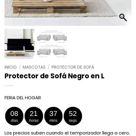
INICIO
/
MASCOTAS
/
PROTECTOR DE SOFÁ
Protector de Sofá Negro en L
FERIA DEL HOGAR
08
21
37
52
días
horas
mins
segs
Los precios suben cuando el temporizador llega a cero.