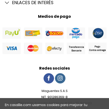
ENLACES DE INTERÉS
Medios de pago
Redes sociales
Maguentex S.A.S
NIT: 901286369-8
DIRECCION: Avenida Américas # 50 - 70, Bogotá.
En casalile.com usamos cookies para mejorar tu