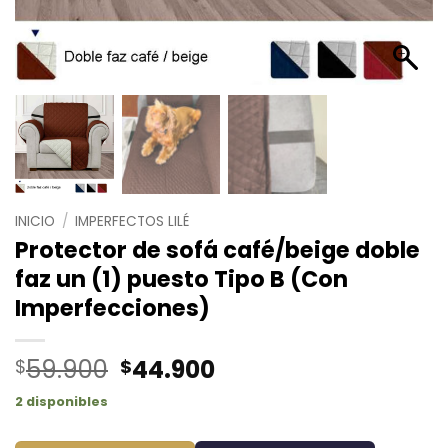
INICIO
/
IMPERFECTOS LILÉ
Protector de sofá café/beige doble
faz un (1) puesto Tipo B (Con
Imperfecciones)
El
El
59.900
44.900
$
$
precio
precio
2 disponibles
original
actual
era:
es: