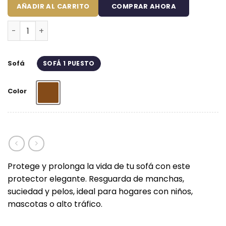
$59.900.
$44.900.
AÑADIR AL CARRITO
COMPRAR AHORA
Protector de sofá café/beige doble faz un (1) puesto T
Sofá
SOFÁ 1 PUESTO
Color
Café
Protege y prolonga la vida de tu sofá con este
protector elegante. Resguarda de manchas,
suciedad y pelos, ideal para hogares con niños,
mascotas o alto tráfico.