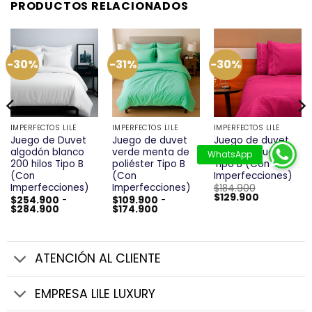
PRODUCTOS RELACIONADOS
-30%
-31%
-30%
IMPERFECTOS LILÉ
IMPERFECTOS LILÉ
IMPERFECTOS LILÉ
Juego de Duvet
Juego de duvet
Juego de duvet
algodón blanco
verde menta de
premium fucsia
200 hilos Tipo B
poliéster Tipo B
Tipo B (Con
(Con
(Con
Imperfecciones)
Imperfecciones)
Imperfecciones)
$
184.900
El
El
$
129.900
l
$
254.900
-
$
109.900
-
precio
precio
recio
Rango
Rango
$
284.900
$
174.900
original
actual
ctual
de
de
era:
es:
s:
precios:
precios:
$184.900.
$129.900.
84.900.
desde
desde
$254.900
$109.900
hasta
hasta
ATENCIÓN AL CLIENTE
$284.900
$174.900
EMPRESA LILE LUXURY