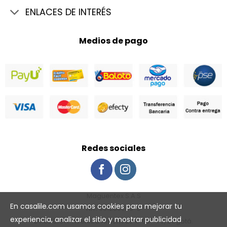
ENLACES DE INTERÉS
Medios de pago
Redes sociales
Maguentex S.A.S
En casalile.com usamos cookies para mejorar tu
NIT: 901286369-8
experiencia, analizar el sitio y mostrar publicidad
DIRECCION: Avenida Américas # 50 - 70, Bogotá.