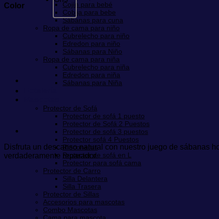
Cojín para bebé
Color
Cobija para bebe
Sábanas para cuna
Ropa de cama para niño
Cubrelecho para niño
Edredon para niño
Sábanas para Niño
Ropa de cama para niña
Cubrelecho para niña
Edredon para niña
Sábanas para Niña
Hotelería
Mascotas
Protector de Sofá
Protector de sofá 1 puesto
Protector de Sofá 2 Puestos
Protector de sofá 3 puestos
Protector sofá 4 Puestos
Disfruta un descanso natural con nuestro juego de sábanas ho
Rinconeras
Protector de sofá en L
verdaderamente reparador.
Protector para sofá cama
Protector de Carro
Silla Delantera
Silla Trasera
Protector de Sillas
Accesorios para mascotas
Combo Mascotas
Cama para mascota