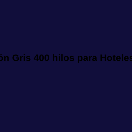
 Gris 400 hilos para Hotele
o B (Con Imperfecciones) cantidad