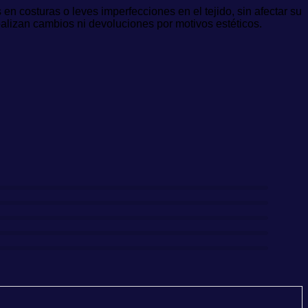
n costuras o leves imperfecciones en el tejido, sin afectar su
ealizan cambios ni devoluciones por motivos estéticos.