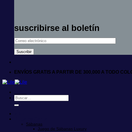
suscribirse al boletín
ENVÍOS GRATIS A PARTIR DE 300,000 A TODO CO
Menú
Buscar
por:
Inicio
Ropa de Cama
Sábanas
Juego de Sábanas Luxury