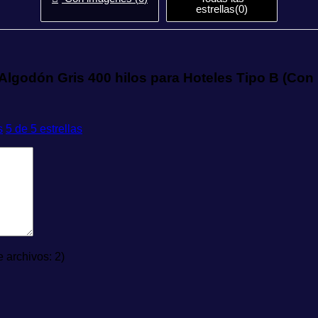
estrellas(
0
)
Algodón Gris 400 hilos para Hoteles Tipo B (Con
s
5 de 5 estrellas
archivos: 2)