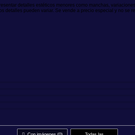
esentar detalles estéticos menores como manchas, variaciones e
os detalles pueden variar. Se vende a precio especial y no se r
Con imágenes (
0
)
Todas las