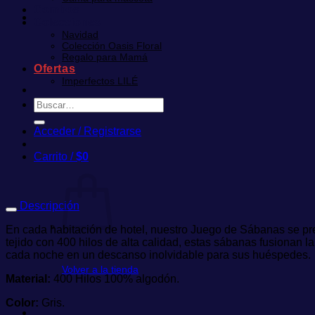
Combos
Colecciones
Navidad
Colección Oasis Floral
Regalo para Mamá
Ofertas
Imperfectos LILÉ
Buscar
por:
Acceder / Registrarse
Carrito /
$
0
Descripción
En cada habitación de hotel, nuestro Juego de Sábanas se pr
tejido con 400 hilos de alta calidad, estas sábanas fusionan 
cada noche en un descanso inolvidable para sus huéspedes.
Volver a la tienda
Material:
400 Hilos 100% algodón.
Color:
Gris.