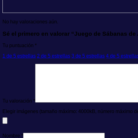
No hay valoraciones aún.
Sé el primero en valorar “Juego de Sábanas de 
Tu puntuación
*
1 de 5 estrellas
2 de 5 estrellas
3 de 5 estrellas
4 de 5 estrella
Tu valoración
*
Elegir imágenes (tamaño máximo: 4000kB, número máximo de 
Nombre
*