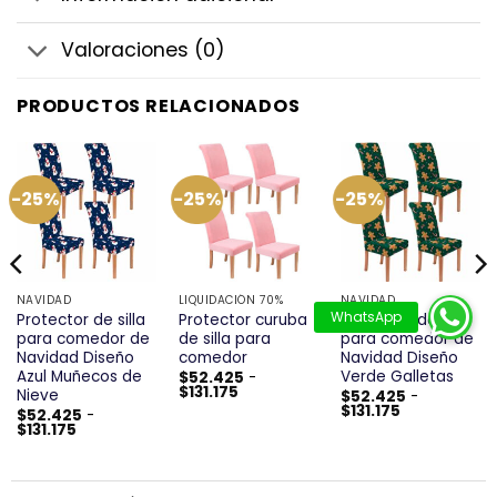
Valoraciones (0)
PRODUCTOS RELACIONADOS
-25%
-25%
-25%
NAVIDAD
LIQUIDACIÓN 70%
NAVIDAD
Protector de silla
Protector curuba
Protector de silla
para comedor de
de silla para
para comedor de
Navidad Diseño
comedor
Navidad Diseño
Azul Muñecos de
Verde Galletas
$
52.425
-
Rango
$
131.175
Nieve
l
$
52.425
-
de
Rango
recio
$
131.175
$
52.425
-
precios:
de
ctual
Rango
$
131.175
desde
precios:
s:
de
$52.425
desde
52.425.
precios:
hasta
$52.425
desde
$131.175
hasta
$52.425
$131.175