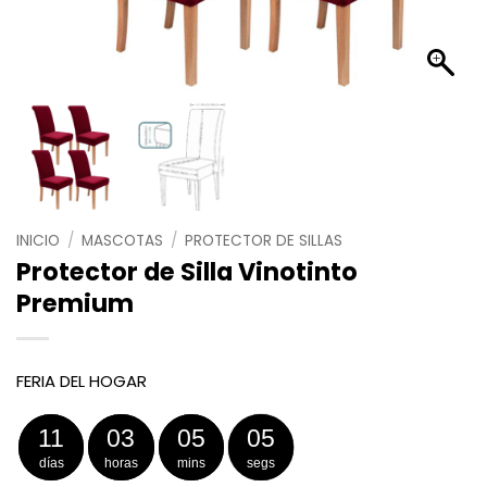
INICIO
/
MASCOTAS
/
PROTECTOR DE SILLAS
Protector de Silla Vinotinto
Premium
FERIA DEL HOGAR
11
03
05
05
días
horas
mins
segs