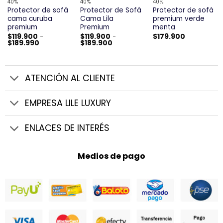
40%
40%
40%
Protector de sofá
Protector de Sofá
Protector de sofá
cama curuba
Cama Lila
premium verde
premium
Premium
menta
$
119.900
-
$
119.900
-
$
179.900
Rango
Rango
$
189.990
$
189.900
de
de
precios:
precios:
desde
desde
$119.900
$119.900
hasta
hasta
ATENCIÓN AL CLIENTE
$189.990
$189.900
EMPRESA LILE LUXURY
ENLACES DE INTERÉS
Medios de pago