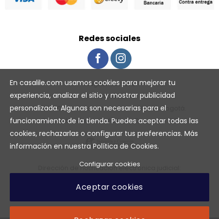
Redes sociales
En casalile.com usamos cookies para mejorar tu
Maguentex S.A.S
experiencia, analizar el sitio y mostrar publicidad
NIT: 901286369-8
personalizada. Algunas son necesarias para el
DIRECCION: Avenida Américas # 50 - 70, Bogotá.
funcionamiento de la tienda. Puedes aceptar todas las
Superintendencia Industria y Comercio SIC
cookies, rechazarlas o configurar tus preferencias. Más
información en nuestra
Política de Cookies
.
Configurar cookies
Dirección de notificación electrónica judicial:
maguentex2019@hotmail.com
Aceptar cookies
Teléfono de notificacion judicial: 2614924