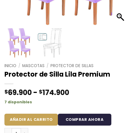
INICIO
/
MASCOTAS
/
PROTECTOR DE SILLAS
Protector de Silla Lila Premium
Rango
69.900
-
174.900
$
$
de
7 disponibles
precios:
desde
$69.900
AÑADIR AL CARRITO
COMPRAR AHORA
hasta
Protector de Silla Lila Premium cantidad