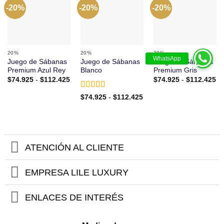
-20%
-20%
-20%
20%
20%
20%
Juego de Sábanas
Juego de Sábanas
Juego de Sábanas
Premium Azul Rey
Blanco
Premium Gris
Rango
Ra
$
74.925
-
$
112.425
$
74.925
-
$
112.425
de
de
precios:
pr
Valorado
Rango
$
74.925
-
$
112.425
desde
de
de
con
5
de 5
$74.925
$7
precios:
hasta
ha
desde
$112.425
$1
$74.925
hasta
$112.425
ATENCIÓN AL CLIENTE
EMPRESA LILE LUXURY
ENLACES DE INTERÉS