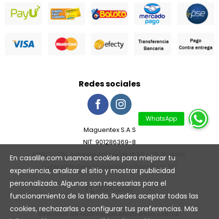
Redes sociales
Maguentex S.A.S
NIT: 901286369-8
DIRECCION: Avenida Américas # 50 - 70, Bogotá.
En casalile.com usamos cookies para mejorar tu
Superintendencia Industria y Comercio SIC
experiencia, analizar el sitio y mostrar publicidad
personalizada. Algunas son necesarias para el
funcionamiento de la tienda. Puedes aceptar todas las
cookies, rechazarlas o configurar tus preferencias. Más
Dirección de notificación electrónica judicial: