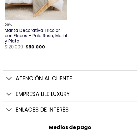
20%
Manta Decorativa Tricolor
con Flecos – Palo Rosa, Marfil
y Plata
El
El
$
120.000
$
90.000
precio
precio
original
actual
era:
es:
$120.000.
$90.000.
ATENCIÓN AL CLIENTE
EMPRESA LILE LUXURY
ENLACES DE INTERÉS
Medios de pago