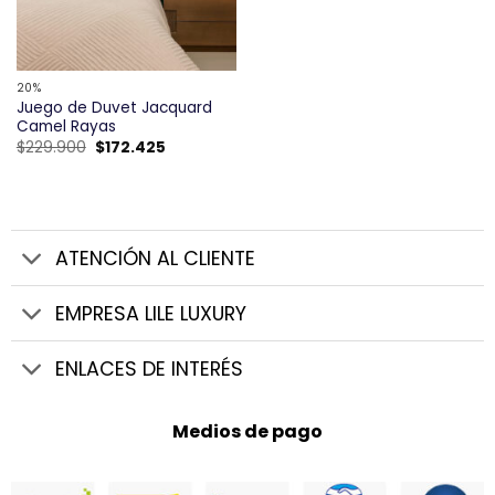
20%
Juego de Duvet Jacquard
Camel Rayas
El
El
$
229.900
$
172.425
precio
precio
original
actual
era:
es:
$229.900.
$172.425.
ATENCIÓN AL CLIENTE
EMPRESA LILE LUXURY
ENLACES DE INTERÉS
Medios de pago