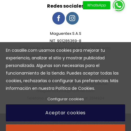
Redes sociales
Maguentex S.A.S
NIT: 901286369-8
DIRECCION: Avenida Américas # 50 - 70, Bogotá.
En casalile.com usamos cookies para mejorar tu
Superintendencia Industria y Comercio SIC
experiencia, analizar el sitio y mostrar publicidad
personalizada. Algunas son necesarias para el
funcionamiento de la tienda. Puedes aceptar todas las
cookies, rechazarlas o configurar tus preferencias. Más
Dirección de notificación electrónica judicial:
información en nuestra
Política de Cookies
.
maguentex2019@hotmail.com
Teléfono de notificacion judicial: 2614924
Configurar cookies
Aceptar cookies
POLÍTICA DE PRIVACIDAD
TÉRMINOS Y CONDICIONES DE USO
CAMBIOS O DEVOLUCIONES
DERECHO AL RETRACTO
REVERSIÓN DE PAGO