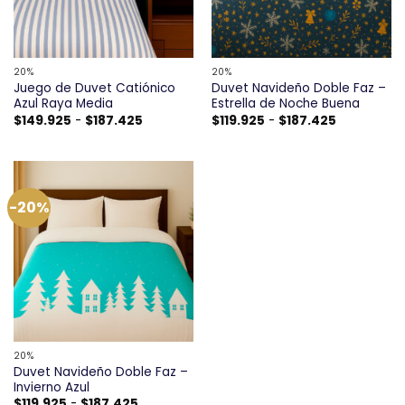
20%
20%
Juego de Duvet Catiónico
Duvet Navideño Doble Faz –
Azul Raya Media
Estrella de Noche Buena
Rango
Rango
$
149.925
-
$
187.425
$
119.925
-
$
187.425
de
de
precios:
precios:
desde
desde
$149.925
$119.925
hasta
hasta
$187.425
$187.425
-20%
20%
Duvet Navideño Doble Faz –
Invierno Azul
Rango
$
119.925
-
$
187.425