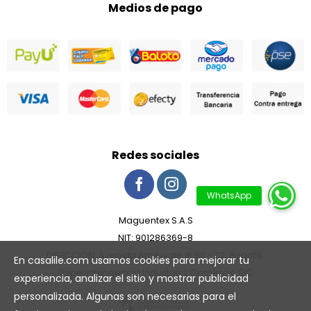
Medios de pago
Redes sociales
Maguentex S.A.S
NIT: 901286369-8
DIRECCION: Avenida Américas # 50 - 70, Bogotá.
En casalile.com usamos cookies para mejorar tu
Superintendencia Industria y Comercio SIC
experiencia, analizar el sitio y mostrar publicidad
personalizada. Algunas son necesarias para el