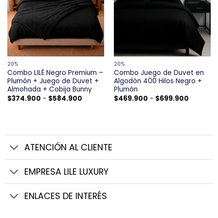
20%
20%
Combo LILÉ Negro Premium –
Combo Juego de Duvet en
Plumón + Juego de Duvet +
Algodón 400 Hilos Negro +
Almohada + Cobija Bunny
Plumón
Rango
Rango
$
374.900
-
$
584.900
$
469.900
-
$
699.900
de
de
precios:
precios:
desde
desde
$374.900
$469.90
hasta
hasta
$584.900
$699.90
ATENCIÓN AL CLIENTE
EMPRESA LILE LUXURY
ENLACES DE INTERÉS