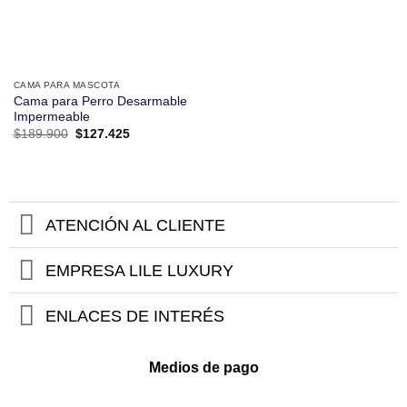
CAMA PARA MASCOTA
Cama para Perro Desarmable
Impermeable
El
El
$
189.900
$
127.425
precio
precio
original
actual
era:
es:
$189.900.
$127.425.
ATENCIÓN AL CLIENTE
EMPRESA LILE LUXURY
ENLACES DE INTERÉS
Medios de pago