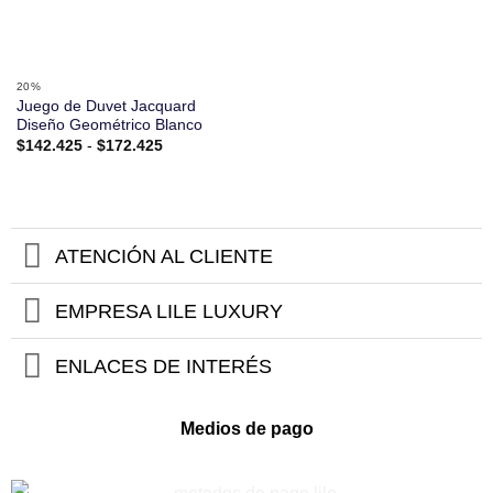
20%
Juego de Duvet Jacquard
Diseño Geométrico Blanco
Rango
$
142.425
-
$
172.425
de
precios:
desde
$142.425
hasta
$172.425
ATENCIÓN AL CLIENTE
EMPRESA LILE LUXURY
ENLACES DE INTERÉS
Medios de pago