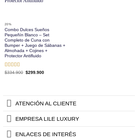
20%
Combo Dulces Sueños
Pequeñín Blanco – Set
Completo de Cuna con
Bumper + Juego de Sábanas +
Almohada + Cojines +
Protector Antifluido
Valorado
El
El
$
334.900
$
299.900
precio
precio
con
5
de 5
original
actual
era:
es:
$334.900.
$299.900.
ATENCIÓN AL CLIENTE
EMPRESA LILE LUXURY
ENLACES DE INTERÉS