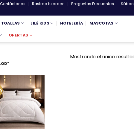
Contáctanos
Rastrea tu orden
Preguntas Frecuentes
Sábana
TOALLAS
LILÉ KIDS
HOTELERÍA
MASCOTAS
OFERTAS
Mostrando el único resulta
LOD”
%