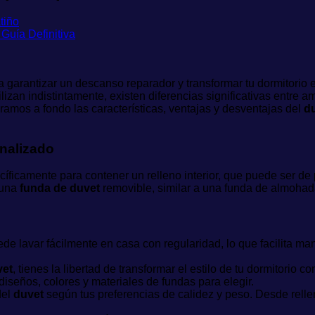
tiño
garantizar un descanso reparador y transformar tu dormitorio e
izan indistintamente, existen diferencias significativas entre
oramos a fondo las características, ventajas y desventajas del
d
onalizado
camente para contener un relleno interior, que puede ser de pl
n una
funda de duvet
removible, similar a una funda de almohad
de lavar fácilmente en casa con regularidad, lo que facilita mant
vet
, tienes la libertad de transformar el estilo de tu dormitori
diseños, colores y materiales de fundas para elegir.
del
duvet
según tus preferencias de calidez y peso. Desde rell