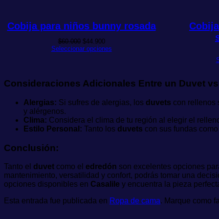
Cobija para niños bunny rosada
Cobija
El
El
$
60.000
$
44.900
precio
precio
Seleccionar opciones
original
actual
S
era:
es:
$60.000.
$44.900.
Consideraciones Adicionales Entre un Duvet vs
Alergias:
Si sufres de alergias, los
duvets
con rellenos 
y alérgenos.
Clima:
Considera el clima de tu región al elegir el rellen
Estilo Personal:
Tanto los
duvets
con sus fundas como l
Conclusión:
Tanto el
duvet
como el
edredón
son excelentes opciones para
mantenimiento, versatilidad y confort, podrás tomar una decisi
opciones disponibles en
Casalile
y encuentra la pieza perfect
Esta entrada fue publicada en
Ropa de cama
. Marque como fa