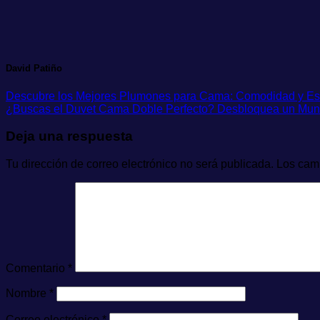
David Patiño
Descubre los Mejores Plumones para Cama: Comodidad y Esti
¿Buscas el Duvet Cama Doble Perfecto? Desbloquea un Mundo
Deja una respuesta
Tu dirección de correo electrónico no será publicada.
Los cam
Comentario
*
Nombre
*
Correo electrónico
*