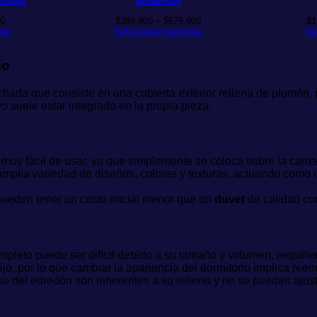
Rango
Rango
00
$
389.900
–
$
579.900
$
1
de
de
nes
Seleccionar opciones
Se
precios:
precios:
desde
desde
$54.900
$389.900
do
hasta
hasta
$64.900
$579.900
chada que consiste en una cubierta exterior rellena de plumón, p
o suele estar integrado en la propia pieza.
 muy fácil de usar, ya que simplemente se coloca sobre la cama
plia variedad de diseños, colores y texturas, actuando como un
eden tener un costo inicial menor que un
duvet
de calidad con
pleto puede ser difícil debido a su tamaño y volumen, requiri
ijo, por lo que cambiar la apariencia del dormitorio implica ree
so del edredón son inherentes a su relleno y no se pueden ajust