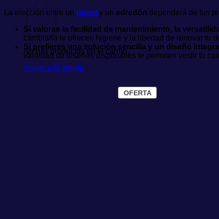
La elección entre un
duvet
y un
edredón
dependerá de tus pri
Si valoras la facilidad de mantenimiento, la versatilid
cambiarla te ofrecen higiene y la libertad de renovar tu 
Si prefieres una solución sencilla y un diseño integ
No hay productos en el carrito.
variedad de diseños disponibles te permiten vestir tu ca
Volver a la tienda
PRODUCTO
OFERTA
EN
OFERTA