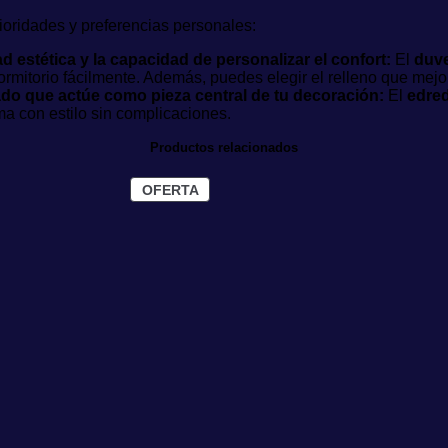
oridades y preferencias personales:
ad estética y la capacidad de personalizar el confort:
El
duv
dormitorio fácilmente. Además, puedes elegir el relleno que mejo
rado que actúe como pieza central de tu decoración:
El
edre
ma con estilo sin complicaciones.
Productos relacionados
PRODUCTO
OFERTA
EN
OFERTA