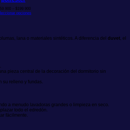
Rango
59.900
–
$
199.900
de
leccionar opciones
precios:
desde
$159.900
hasta
$199.900
lumas, lana o materiales sintéticos. A diferencia del
duvet
, el
.
a pieza central de la decoración del dormitorio sin
 su relleno y fundas.
endo a menudo lavadoras grandes o limpieza en seco.
mplazar todo el edredón.
ar fácilmente.