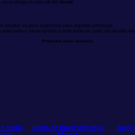
 se prolonga la vida útil del
duvet
.
 resultar un poco engorroso para algunas personas.
 adecuado y varias fundas puede tener un costo inicial más el
Productos mejor valorados
 + funda
Juego de Duvet 300 hilos
Juego 
anca
blanco