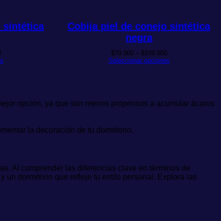
 sintética
Cobija piel de conejo sintética
negra
Rango
Rango
0
$
79.900
–
$
109.900
de
de
es
Seleccionar opciones
precios:
precios:
desde
desde
$79.900
$79.900
hasta
hasta
$109.900
$109.900
 mejor opción, ya que son menos propensos a acumular ácaros
entar la decoración de tu dormitorio.
as. Al comprender las diferencias clave en términos de
un dormitorio que refleje tu estilo personal. Explora las