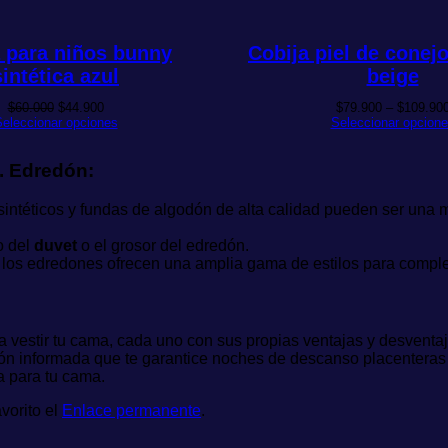
 para niños bunny
Cobija piel de conejo
sintética azul
beige
El
El
$
60.000
$
44.900
$
79.900
–
$
109.90
precio
precio
eleccionar opciones
Seleccionar opcion
original
actual
era:
es:
$60.000.
$44.900.
. Edredón:
sintéticos y fundas de algodón de alta calidad pueden ser una
o del
duvet
o el grosor del edredón.
os edredones ofrecen una amplia gama de estilos para complem
 vestir tu cama, cada uno con sus propias ventajas y desventaj
ón informada que te garantice noches de descanso placenteras y 
a para tu cama.
vorito el
Enlace permanente
.