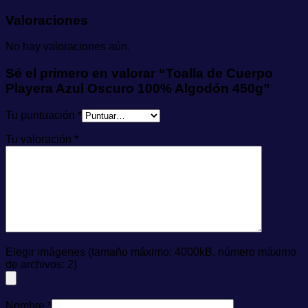
Valoraciones
No hay valoraciones aún.
Sé el primero en valorar “Toalla de Cuerpo
Playera Azul Oscuro 100% Algodón 450g”
Tu puntuación
*
Tu valoración
*
Elegir imágenes (tamaño máximo: 4000kB, número máximo
de archivos: 2)
Nombre
*