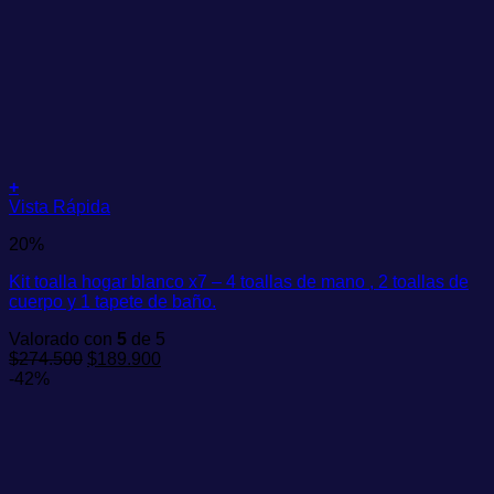
+
Vista Rápida
20%
Kit toalla hogar blanco x7 – 4 toallas de mano , 2 toallas de
cuerpo y 1 tapete de baño.
Valorado con
5
de 5
El
El
$
274.500
$
189.900
precio
precio
-42%
original
actual
era:
es:
$274.500.
$189.900.