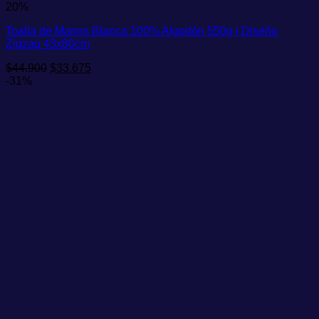
20%
Toalla de Manos Blanca 100% Algodón 550g | Diseño
Zigzag 43x80cm
El
El
$
44.900
$
33.675
precio
precio
-31%
original
actual
era:
es:
$44.900.
$33.675.