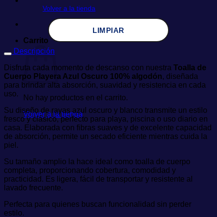
Volver a la tienda
LIMPIAR
Carrito
Descripción
Disfruta cada momento de descanso con nuestra
Toalla de
Cuerpo Playera Azul Oscuro 100% algodón
, diseñada
para brindar alta absorción, suavidad y resistencia en cada
uso.
No hay productos en el carrito.
Su diseño de rayas azul oscuro y blanco transmite un estilo
Volver a la tienda
fresco y clásico, perfecto para playa, piscina o uso diario en
casa. Elaborada con fibras suaves y de excelente capacidad
de absorción, permite un secado eficiente mientras cuida la
piel.
Su tamaño amplio la hace ideal como toalla de cuerpo
completa, proporcionando cobertura, comodidad y
practicidad. Es ligera, fácil de transportar y resistente al
lavado frecuente.
Perfecta para quienes buscan funcionalidad sin perder
estilo.