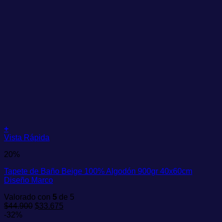
+
Vista Rápida
20%
Tapete de Baño Beige 100% Algodón 900gr 40x60cm
Diseño Marco
Valorado con
5
de 5
El
El
$
44.900
$
33.675
precio
precio
-32%