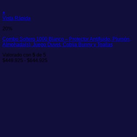
+
Este
Vista Rápida
producto
20%
tiene
múltiples
Combo Soltero 1000 Blanco – Protector Antifluido, Plumón,
variantes.
Almohada(s), Juego Duvet, Cobija Bunny y Toallas
Las
opciones
Valorado con
5
de 5
se
Rango
$
449.925
-
$
644.925
pueden
de
elegir
precios:
en
desde
la
$449.925
página
hasta
de
$644.925
producto