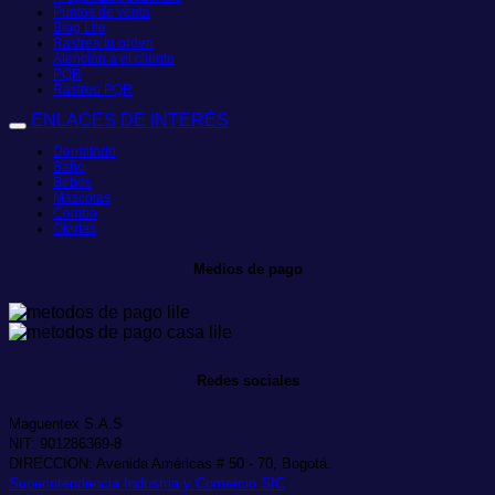
Puntos de venta
Blog Lile
Rastrea tu orden
Atención a el cliente
PQR
Rastreo PQR
ENLACES DE INTERÉS
Dormitorio
Baño
Bebes
Mascotas
Combo
Ofertas
Medios de pago
Redes sociales
Maguentex S.A.S
NIT: 901286369-8
DIRECCION: Avenida Américas # 50 - 70, Bogotá.
Superintendencia Industria y Comercio SIC