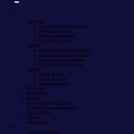
Inicio
Ropa de Cama
Sábanas
Juego de Sábanas Luxury
Sábanas Algodón
Sábanas Hoteleras
Sábanas Unicolor
Duvets
Juego de Duvet en Algodón
Juego de Duvet Estampado
Juego de Duvet Unicolor
Juegos de Duvet Luxury
Cobijas
Cobija Bunny
Cobija Ovejera
Cobija para bebe
Plumones
Almohadas
Mantas
Protectores de colchón
Protectores de almohadas
Cubrelechos
Cojines
Edredones
Toallas
Toallas de cuerpo