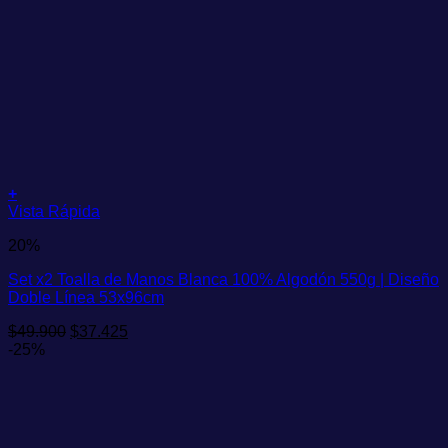
+
Vista Rápida
20%
Set x2 Toalla de Manos Blanca 100% Algodón 550g | Diseño
Doble Línea 53x96cm
El
El
$
49.900
$
37.425
precio
precio
-25%
original
actual
era:
es:
$49.900.
$37.425.