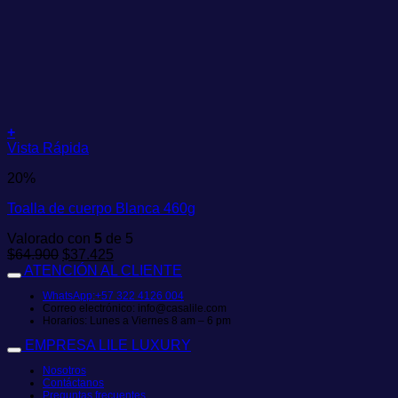
+
Vista Rápida
20%
Toalla de cuerpo Blanca 460g
Valorado con
5
de 5
El
El
$
64.900
$
37.425
precio
precio
ATENCIÓN AL CLIENTE
original
actual
WhatsApp:+57 322 4126 004
era:
es:
Correo electrónico: info@casalile.com
$64.900.
$37.425.
Horarios: Lunes a Viernes 8 am – 6 pm
EMPRESA LILE LUXURY
Nosotros
Contáctanos
Preguntas frecuentes