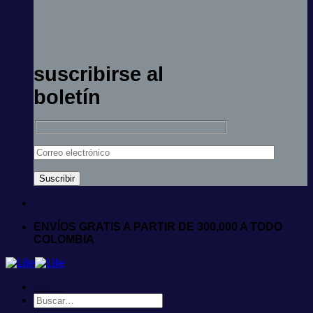
suscribirse al
boletín
ENVÍOS GRATIS A PARTIR DE 300,000 A TODO
COLOMBIA
Menú
Buscar
por: