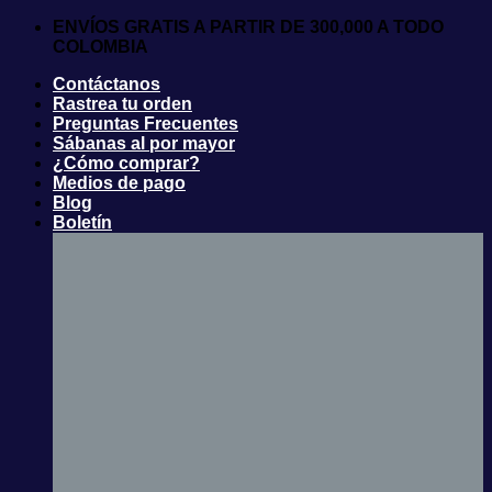
Saltar
ENVÍOS GRATIS A PARTIR DE 300,000 A TODO
al
COLOMBIA
contenido
Contáctanos
Rastrea tu orden
Preguntas Frecuentes
Sábanas al por mayor
¿Cómo comprar?
Medios de pago
Blog
Boletín