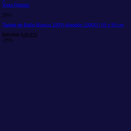
Vista Rápida
20%
Tapete de Baño Blanco 100% Algodón 1000G | 50 x 50 cm
El
El
$
39.900
$
29.925
precio
precio
-25%
original
actual
era:
es:
$39.900.
$29.925.