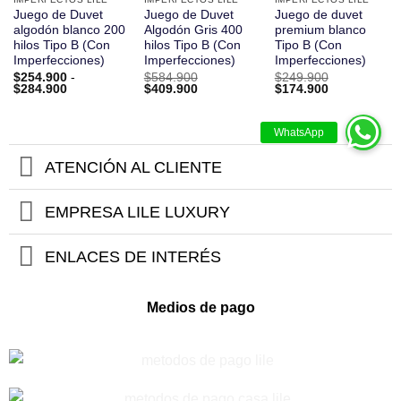
Juego de Duvet
Juego de Duvet
Juego de duvet
algodón blanco 200
Algodón Gris 400
premium blanco
hilos Tipo B (Con
hilos Tipo B (Con
Tipo B (Con
Imperfecciones)
Imperfecciones)
Imperfecciones)
$
254.900
-
$
584.900
$
249.900
Rango
El
El
El
El
$
284.900
$
409.900
$
174.900
de
precio
precio
precio
precio
precios:
original
actual
original
actual
desde
era:
es:
era:
es:
$254.900
$584.900.
$409.900.
$249.900.
$174.900.
hasta
$284.900
ATENCIÓN AL CLIENTE
EMPRESA LILE LUXURY
ENLACES DE INTERÉS
Medios de pago