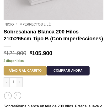
INICIO
/
IMPERFECTOS LILÉ
Sobresábana Blanca 200 Hilos
210x265cm Tipo B (Con Imperfecciones)
El
El
121.900
105.900
$
$
precio
precio
2 disponibles
original
actual
era:
es:
AÑADIR AL CARRITO
COMPRAR AHORA
$121.900.
$105.900.
Sobresábana Blanca 200 Hilos 210x265cm Tipo B (Con Imperfe
Sobresábana blanca en tela de 200 hilos. Fresca, suave y