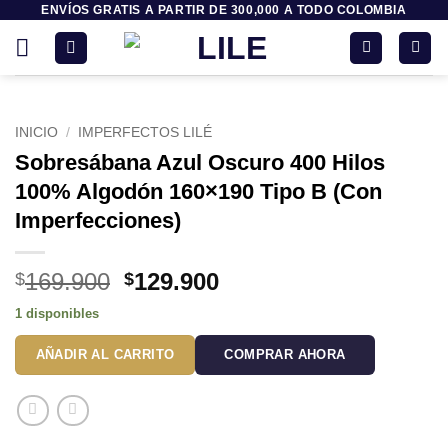
ENVÍOS GRATIS A PARTIR DE 300,000 A TODO COLOMBIA
Saltar
al
contenido
INICIO
/
IMPERFECTOS LILÉ
Sobresábana Azul Oscuro 400 Hilos
100% Algodón 160×190 Tipo B (Con
Imperfecciones)
El
El
169.900
129.900
$
$
precio
precio
1 disponibles
original
actual
era:
es:
AÑADIR AL CARRITO
COMPRAR AHORA
$169.900.
$129.900.