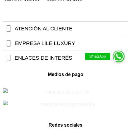
precio
precio
precio
precio
precio
precio
original
actual
original
actual
original
actual
era:
es:
era:
es:
era:
es:
$199.900.
$139.900.
$129.900.
$89.900.
$119.900.
$84.900.
ATENCIÓN AL CLIENTE
EMPRESA LILE LUXURY
ENLACES DE INTERÉS
Medios de pago
Redes sociales