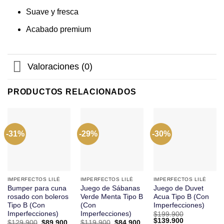
Suave y fresca
Acabado premium
Valoraciones (0)
PRODUCTOS RELACIONADOS
-31%
-29%
-30%
IMPERFECTOS LILÉ
IMPERFECTOS LILÉ
IMPERFECTOS LILÉ
Bumper para cuna
Juego de Sábanas
Juego de Duvet
rosado con boleros
Verde Menta Tipo B
Acua Tipo B (Con
Tipo B (Con
(Con
Imperfecciones)
Imperfecciones)
Imperfecciones)
$
199.900
El
El
$
139.900
El
El
El
El
$
129.900
$
89.900
$
119.900
$
84.900