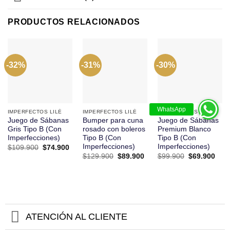
PRODUCTOS RELACIONADOS
-32%
-31%
-30%
IMPERFECTOS LILÉ
IMPERFECTOS LILÉ
IMPERFECTOS LILÉ
Juego de Sábanas
Bumper para cuna
Juego de Sábanas
Gris Tipo B (Con
rosado con boleros
Premium Blanco
Imperfecciones)
Tipo B (Con
Tipo B (Con
Imperfecciones)
Imperfecciones)
El
El
$
109.900
$
74.900
precio
precio
El
El
El
El
$
129.900
$
89.900
$
99.900
$
69.900
original
actual
precio
precio
precio
prec
era:
es:
original
actual
original
actu
$109.900.
$74.900.
era:
es:
era:
es:
$129.900.
$89.900.
$99.900.
$69.
ATENCIÓN AL CLIENTE