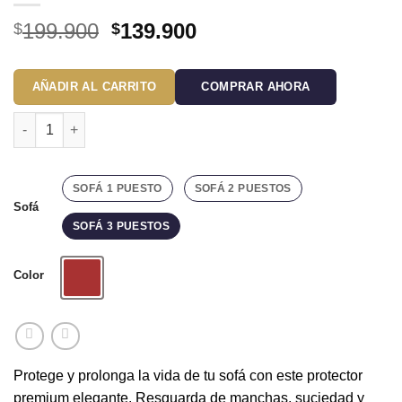
El
El
199.900
139.900
$
$
precio
precio
original
actual
AÑADIR AL CARRITO
COMPRAR AHORA
era:
es:
$199.900.
$139.900.
Protector de sofá premium vinotinto Tipo B (Con Imperfeccione
SOFÁ 1 PUESTO
SOFÁ 2 PUESTOS
Sofá
SOFÁ 3 PUESTOS
Color
Vinotinto
Protege y prolonga la vida de tu sofá con este protector
premium elegante. Resguarda de manchas, suciedad y