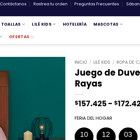
Contáctanos
Rastrea tu orden
Preguntas Frecuentes
Sábana
TOALLAS
LILÉ KIDS
HOTELERÍA
MASCOTAS
OFERTAS
INICIO
/
LILÉ KIDS
/
ROPA DE C
Juego de Duve
Rayas
157.425
-
172.4
$
$
FERIA DEL HOGAR
10
12
03