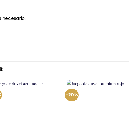
s necesario.
S
%
-20%