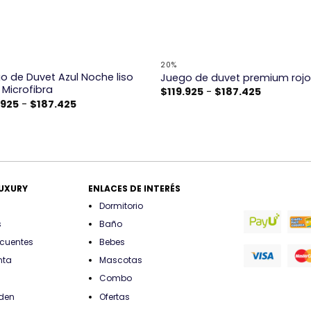
+
20%
o de Duvet Azul Noche liso
Juego de duvet premium roj
 Microfibra
Rango
$
119.925
-
$
187.425
de
Rango
.925
-
$
187.425
precios:
de
desde
precios:
$119.925
desde
hasta
$119.925
$187.425
hasta
$187.425
LUXURY
ENLACES DE INTERÉS
Dormitorio
s
Baño
ecuentes
Bebes
nta
Mascotas
Combo
rden
Ofertas