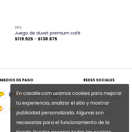
+
20%
o
Juego de duvet premium café
Rango
$
119.925
-
$
138.675
de
precios:
desde
$119.925
hasta
$138.675
MEDIOS DE PAGO
REDES SOCIALES
En casalile.com usamos cookies para mejorar
Superintendencia Industria y
tu experiencia, analizar el sitio y mostrar
Comercio SIC
publicidad personalizada. Algunas son
necesarias para el funcionamiento de la