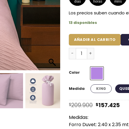
días
horas
mins
Los precios suben cuando el
13 disponibles
AÑADIR AL CARRITO
Juego de Duvet Jacquard L
Color
Lila
Medida
KING
QUE
El
El
209.900
157.425
$
$
precio
pre
original
ac
Medidas:
era:
es:
Forro Duvet: 2.40 x 2.35 mt
$209.900.
$15