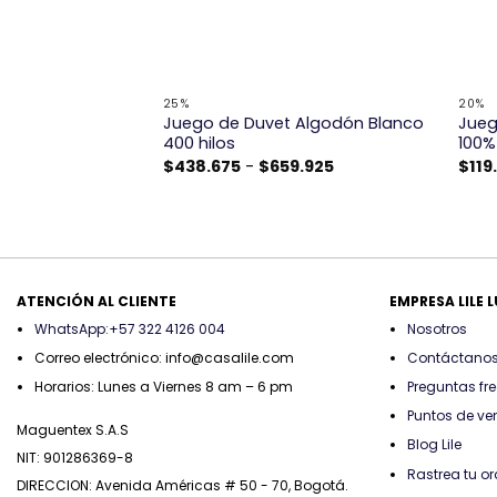
+
+
25%
20%
 verde menta de
Juego de Duvet Algodón Blanco
Jueg
400 hilos
100%
Rango
Rango
.425
$
438.675
-
$
659.925
$
119
de
de
precios:
precios:
desde
desde
$119.925
$438.675
hasta
hasta
$187.425
$659.925
ATENCIÓN AL CLIENTE
EMPRESA LILE 
WhatsApp:+57 322 4126 004
Nosotros
Correo electrónico: info@casalile.com
Contáctano
Horarios: Lunes a Viernes 8 am – 6 pm
Preguntas fr
Puntos de ve
Maguentex S.A.S
Blog Lile
NIT: 901286369-8
Rastrea tu o
DIRECCION: Avenida Américas # 50 - 70, Bogotá.