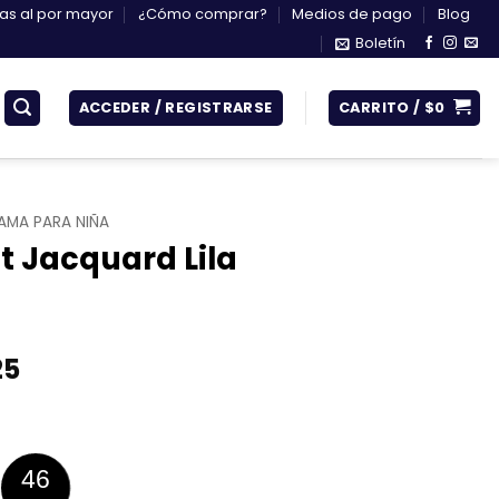
s al por mayor
¿Cómo comprar?
Medios de pago
Blog
Boletín
ACCEDER / REGISTRARSE
CARRITO /
$
0
AMA PARA NIÑA
t Jacquard Lila
Rango
25
de
precios:
desde
$157.425
45