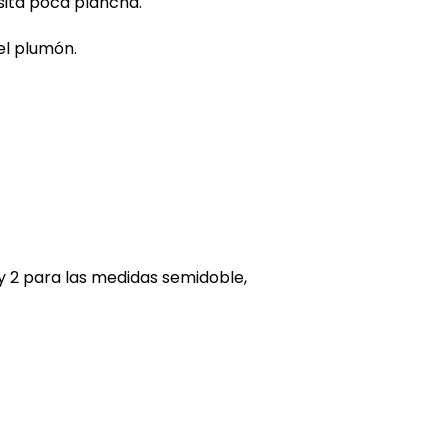
esita poca plancha.
el plumón.
 y 2 para las medidas semidoble,