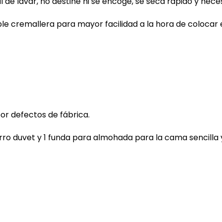
l de lavar, no destiñe ni se encoge, se seca rápido y nec
le cremallera para mayor facilidad a la hora de colocar 
or defectos de fábrica.
forro duvet y 1 funda para almohada para la cama sencilla