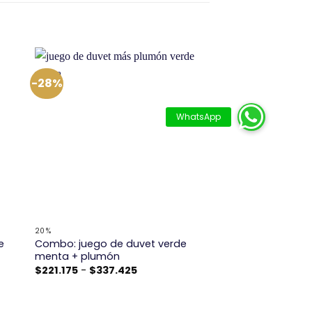
-28%
+
20%
e
Combo: juego de duvet verde
menta + plumón
Rango
$
221.175
-
$
337.425
de
precios:
desde
$221.175