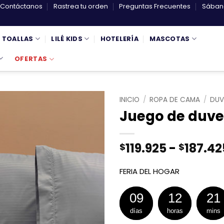
Contáctanos
Rastrea tu orden
Preguntas Frecuentes
Sábana
TOALLAS
LILÉ KIDS
HOTELERÍA
MASCOTAS
OFERTAS
INICIO
/
ROPA DE CAMA
/
DUV
Juego de duve
119.925
-
187.42
$
$
FERIA DEL HOGAR
09
12
21
días
horas
mins