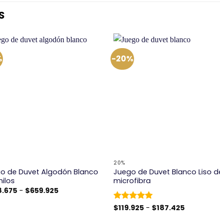
S
%
-20%
+
20%
o de Duvet Algodón Blanco
Juego de Duvet Blanco Liso d
hilos
microfibra
Rango
8.675
-
$
659.925
de
precios:
Rango
Valorado
$
119.925
-
$
187.425
desde
de
con
5
de 5
$438.675