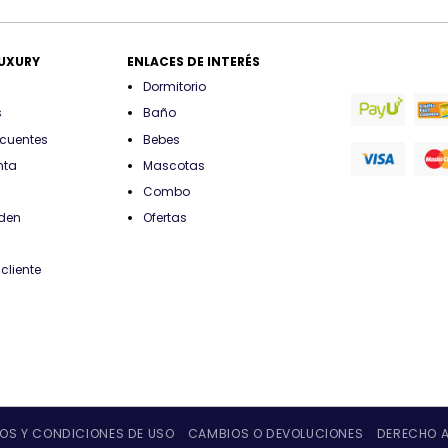
precios:
hasta
desde
$659.925
$119.925
hasta
$187.425
LUXURY
ENLACES DE INTERÉS
Dormitorio
s
Baño
ecuentes
Bebes
nta
Mascotas
Combo
rden
Ofertas
cliente
OS Y CONDICIONES DE USO
CAMBIOS O DEVOLUCIONES
DERECHO A