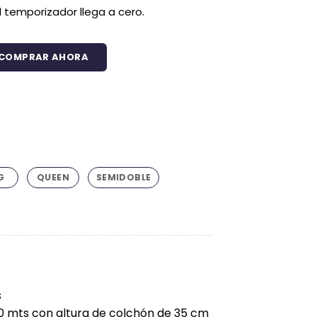
 temporizador llega a cero.
COMPRAR AHORA
is claro cantidad
G
QUEEN
SEMIDOBLE
io
ual
s
.925.
.90 mts con altura de colchón de 35 cm