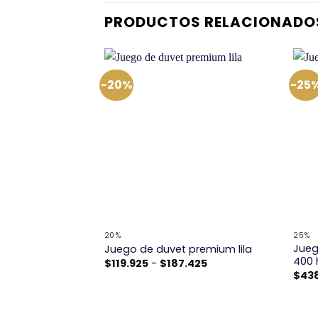
PRODUCTOS RELACIONADO
-20%
-25
+
+
20%
25%
 premium
Jueg
Juego de duvet premium lila
400 
Rango
$
119.925
-
$
187.425
de
Rango
.425
$
43
precios:
de
desde
precios:
$119.925
desde
hasta
$119.925