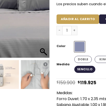
Los precios suben cuando el
AÑADIR AL CARRITO
Juego de duvet premium gr
Color
Gris Claro
DOBLE
KIN
Medida
SENCILLO
El
El
159.900
119.925
$
$
precio
prec
original
act
Medidas:
era:
es:
Forro Duvet: 1.70 x 2.35 mt
$159.900.
$119
Sabana Ajustable: 1.00 x 1