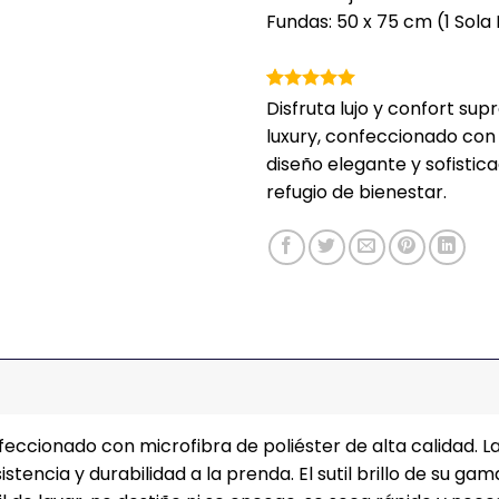
Fundas: 50 x 75 cm (1 Sola
Valorado
1
Disfruta lujo y confort su
con
5
de 5
luxury, confeccionado con 
en base a
valoración
diseño elegante y sofistic
de un
refugio de bienestar.
cliente
ccionado con microfibra de poliéster de alta calidad. La
istencia y durabilidad a la prenda. El sutil brillo de su g