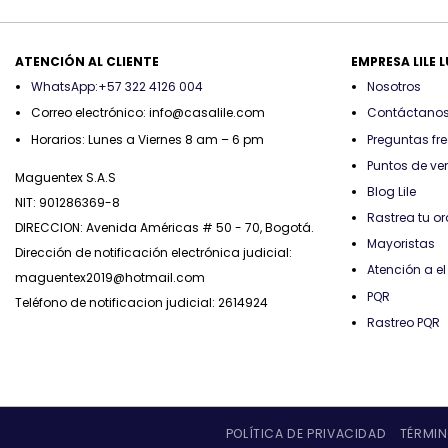
$187.425
hasta
$187.425
ATENCIÓN AL CLIENTE
EMPRESA LILE 
WhatsApp:+57 322 4126 004
Nosotros
Correo electrónico: info@casalile.com
Contáctano
Horarios: Lunes a Viernes 8 am – 6 pm
Preguntas fr
Puntos de ve
Maguentex S.A.S
Blog Lile
NIT: 901286369-8
Rastrea tu o
DIRECCION: Avenida Américas # 50 - 70, Bogotá.
Mayoristas
Dirección de notificación electrónica judicial:
Atención a el 
maguentex2019@hotmail.com
PQR
Teléfono de notificacion judicial: 2614924
Rastreo PQR
POLÍTICA DE PRIVACIDAD
TÉRMIN