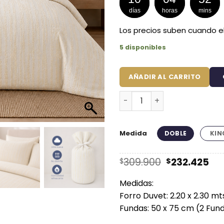
días
horas
mins
Los precios suben cuando el
5 disponibles
AÑADIR AL CARRITO
Duvet + Fundas Jacquard 30
Medida
DOBLE
KIN
El
El
309.900
232.425
$
$
precio
pr
original
ac
Medidas:
era:
es:
Forro Duvet: 2.20 x 2.30 mt
$309.900.
$2
Fundas: 50 x 75 cm (2 Fun