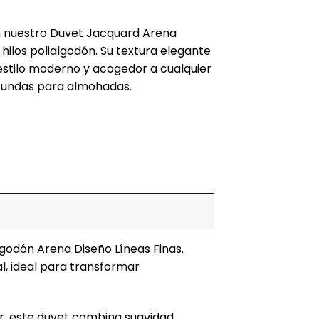
n nuestro Duvet Jacquard Arena
 hilos polialgodón. Su textura elegante
estilo moderno y acogedor a cualquier
2 fundas para almohadas.
lgodón Arena Diseño Líneas Finas.
al, ideal para transformar
r, este duvet combina suavidad,