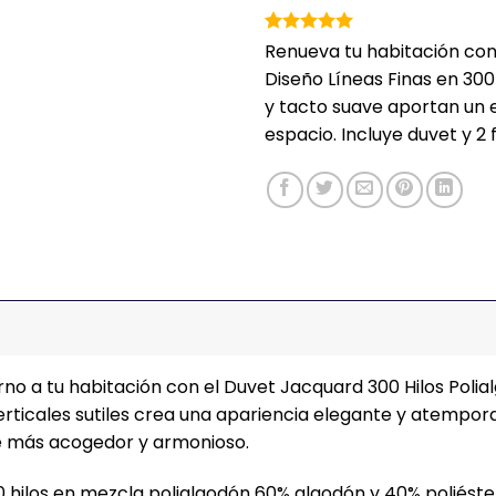
Valorado
1
Renueva tu habitación co
con
5
de 5
Diseño Líneas Finas en 300
en base a
valoración
y tacto suave aportan un 
de un
espacio. Incluye duvet y 
cliente
no a tu habitación con el Duvet Jacquard 300 Hilos Polia
verticales sutiles crea una apariencia elegante y atempor
e más acogedor y armonioso.
0 hilos en mezcla polialgodón 60% algodón y 40% poliéste