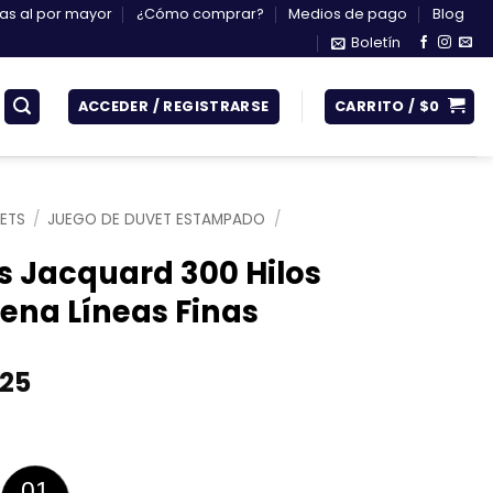
s al por mayor
¿Cómo comprar?
Medios de pago
Blog
Boletín
ACCEDER / REGISTRARSE
CARRITO /
$
0
ETS
/
JUEGO DE DUVET ESTAMPADO
/
s Jacquard 300 Hilos
ena Líneas Finas
Rango
925
de
precios:
desde
$232.425
00