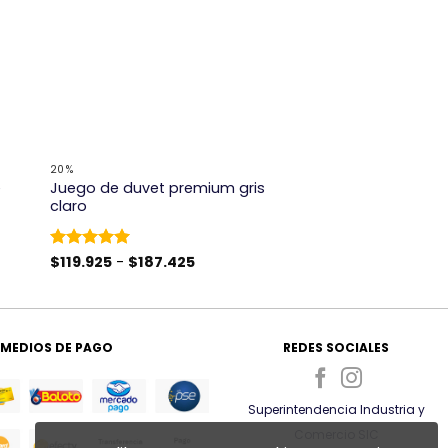
+
20%
e
Juego de duvet premium gris
claro
Rango
Valorado
$
119.925
-
$
187.425
de
con
5
de 5
precios:
desde
$119.925
hasta
$187.425
MEDIOS DE PAGO
REDES SOCIALES
Superintendencia Industria y
Comercio SIC