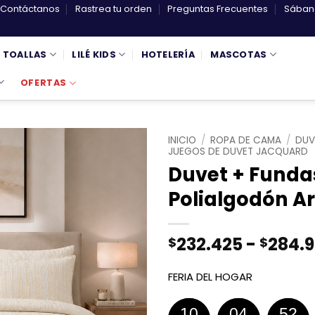
Contáctanos
Rastrea tu orden
Preguntas Frecuentes
Sábana
TOALLAS
LILÉ KIDS
HOTELERÍA
MASCOTAS
OFERTAS
INICIO
/
ROPA DE CAMA
/
DUV
JUEGOS DE DUVET JACQUARD
Duvet + Funda
Polialgodón Ar
232.425
-
284.
$
$
FERIA DEL HOGAR
10
04
52