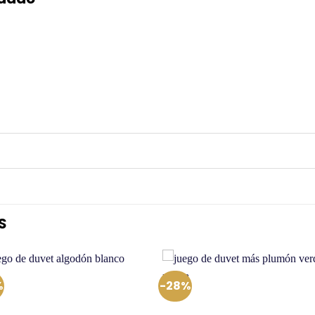
S
%
-28%