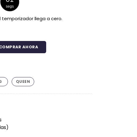
hasta
segs
$284.925
 temporizador llega a cero.
COMPRAR AHORA
0 Hilos Polialgodón Arena Líneas Finas cantidad
G
QUEEN
ecio
tual
s
32.425.
das)