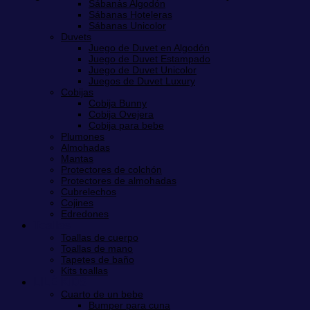
Sábanas Algodón
Sábanas Hoteleras
Sábanas Unicolor
Duvets
Juego de Duvet en Algodón
Juego de Duvet Estampado
Juego de Duvet Unicolor
Juegos de Duvet Luxury
Cobijas
Cobija Bunny
Cobija Ovejera
Cobija para bebe
Plumones
Almohadas
Mantas
Protectores de colchón
Protectores de almohadas
Cubrelechos
Cojines
Edredones
Toallas
Toallas de cuerpo
Toallas de mano
Tapetes de baño
Kits toallas
LILÉ KIDS
Cuarto de un bebe
Bumper para cuna