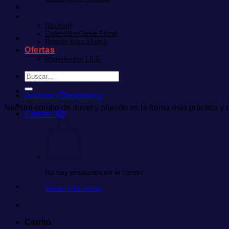
Combos
Colecciones
Navidad
Colección Oasis Floral
Regalo para Mamá
Ofertas
Imperfectos LILÉ
Buscar
por:
Acceder / Registrarse
Nuestro combo de duvet y plumón es la forma más práctica y r
Carrito /
$
0
No hay productos en el carrito.
Volver a la tienda
Carrito