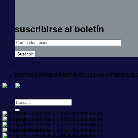
suscribirse al boletín
ENVÍOS GRATIS A PARTIR DE 300,000 A TODO CO
Menú
Buscar
por:
Inicio
Ropa de Cama
Sábanas
Juego de Sábanas Luxury