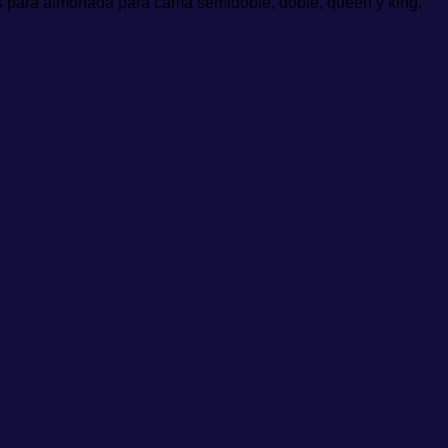
as para almohada para cama semidoble, doble, queen y king,