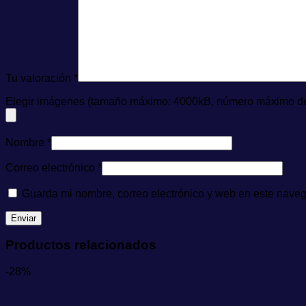
Tu valoración
*
Elegir imágenes (tamaño máximo: 4000kB, número máximo de 
Nombre
*
Correo electrónico
*
Guarda mi nombre, correo electrónico y web en este nave
Productos relacionados
-28%