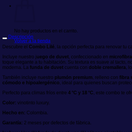
No hay productos en el carrito.
Descripción
Volver a la tienda
Descubre el
Combo Lilé
, la opción perfecta para renovar tu 
Incluye nuestro j
uego de duvet
, confeccionado en
microfibra
toque elegante a tu habitación. Su textura es suave al tacto, 
moderna. La
funda de duvet
cuenta con
doble cremallera
, l
También incluye nuestro
plumón premium
, relleno con
fibra
cómodo e hipoalergénico
, ideal para quienes buscan protec
Perfecto para climas fríos entre
4 °C y 18 °C
, este combo te ofr
Color:
vinotinto luxury.
Hecho en:
Colombia.
Garantía:
2 meses por defectos de fábrica.