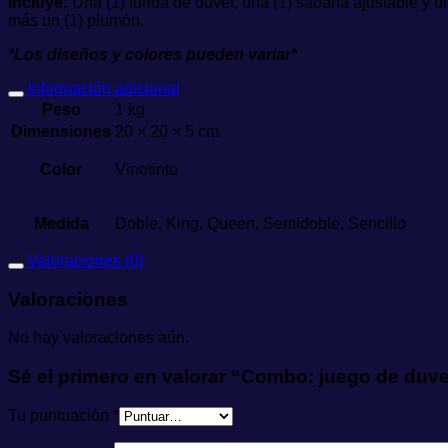
Incluye:
Una (1) funda de duvet, una (1) sábana ajustable y 
más un (1) plumón.
*Los diseños y colores pueden variar*
Información adicional
Peso
1 kg
Dimensiones
20 × 20 × 5 cm
Color
Vinotinto
Medida
Doble, King, Queen, Semidoble, Sencillo
Valoraciones (0)
Valoraciones
No hay valoraciones aún.
Sé el primero en valorar “Combo: juego de duve
Tu puntuación
*