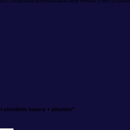
una (1) funda para almohada para cama sencilla, o dos (2) fund
t vinotinto luxury + plumón”