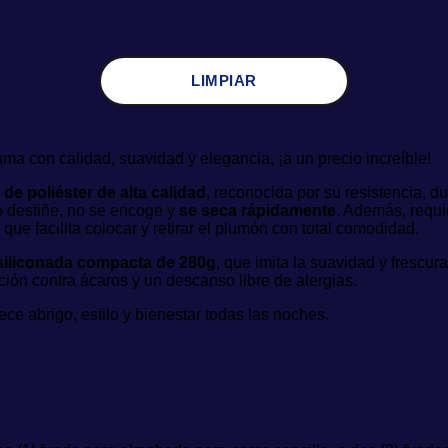
LIMPIAR
cama con calidad, suavidad y elegancia, ¡a un precio increíble!
 de poliéster de alta calidad
, reconocida por su resistencia, d
no destiñe, no se encoge y
se seca rápidamente
. Además, requ
o que facilita colocar y retirar el plumón con total comodidad.
 siliconada compacta de 280g
, que imita la suavidad y frescur
ción contra ácaros y un descanso libre de alergias.
ece abrigo, estilo y bienestar todas las noches.