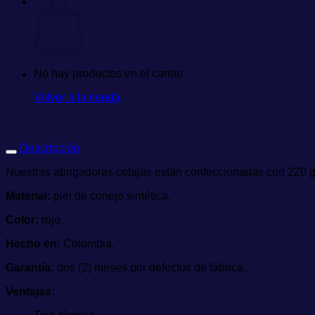
No hay productos en el carrito.
Volver a la tienda
Descripción
Nuestras abrigadoras cobijas están confeccionadas con 220 gr d
Material:
piel de conejo sintética.
Color:
rojo.
Hecho en:
Colombia.
Garantía:
dos (2) meses por defectos de fábrica.
Ventajas: