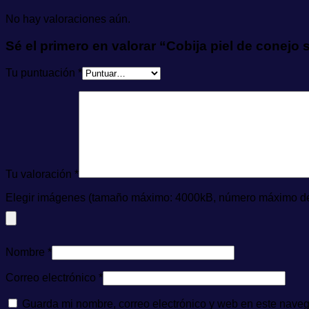
No hay valoraciones aún.
Sé el primero en valorar “Cobija piel de conejo s
Tu puntuación
*
Tu valoración
*
Elegir imágenes (tamaño máximo: 4000kB, número máximo de 
Nombre
*
Correo electrónico
*
Guarda mi nombre, correo electrónico y web en este nave