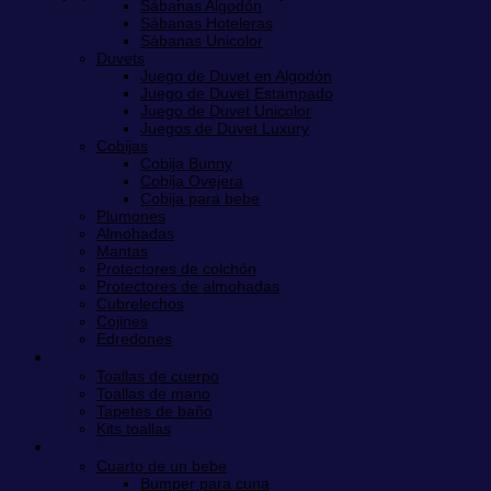
Sábanas Algodón
Sábanas Hoteleras
Sábanas Unicolor
Duvets
Juego de Duvet en Algodón
Juego de Duvet Estampado
Juego de Duvet Unicolor
Juegos de Duvet Luxury
Cobijas
Cobija Bunny
Cobija Ovejera
Cobija para bebe
Plumones
Almohadas
Mantas
Protectores de colchón
Protectores de almohadas
Cubrelechos
Cojines
Edredones
Toallas
Toallas de cuerpo
Toallas de mano
Tapetes de baño
Kits toallas
LILÉ KIDS
Cuarto de un bebe
Bumper para cuna