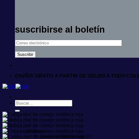
suscribirse al boletín
ENVÍOS GRATIS A PARTIR DE 300,000 A TODO CO
Menú
Buscar
por:
Inicio
Ropa de Cama
Sábanas
Juego de Sábanas Luxury