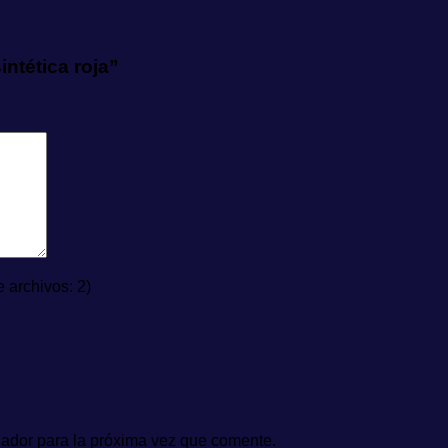
intética roja”
archivos: 2)
gador para la próxima vez que comente.