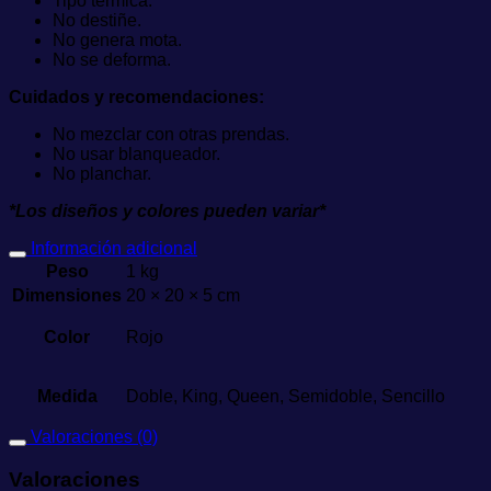
Tipo térmica.
No destiñe.
No genera mota.
No se deforma.
Cuidados y recomendaciones:
No mezclar con otras prendas.
No usar blanqueador.
No planchar.
*Los diseños y colores pueden variar*
Información adicional
Peso
1 kg
Dimensiones
20 × 20 × 5 cm
Color
Rojo
Medida
Doble, King, Queen, Semidoble, Sencillo
Valoraciones (0)
Valoraciones